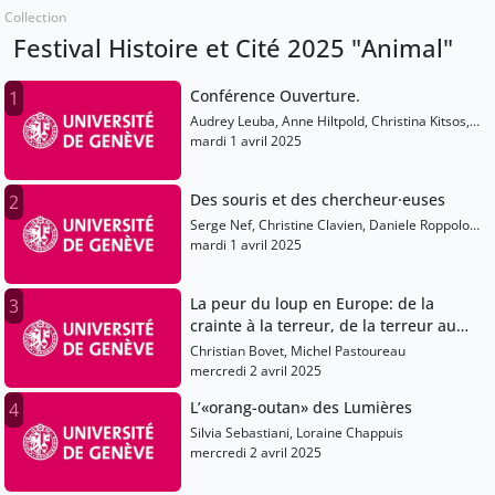
Collection
Festival Histoire et Cité 2025 "Animal"
Conférence Ouverture.
1
Audrey Leuba, Anne Hiltpold, Christina Kitsos,
Michel Grandjean, Fabiola Bartoli, Martin Rueff,
mardi 1 avril 2025
Jean-Christophe Bailly
Des souris et des chercheur·euses
2
Serge Nef, Christine Clavien, Daniele Roppolo,
Bruno Strasser
mardi 1 avril 2025
La peur du loup en Europe: de la
3
crainte à la terreur, de la terreur au
fantasme
Christian Bovet, Michel Pastoureau
mercredi 2 avril 2025
L’«orang-outan» des Lumières
4
Silvia Sebastiani, Loraine Chappuis
mercredi 2 avril 2025