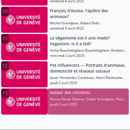
vendredi 4 avril 2025
François d’Assise, l’apôtre des
10
animaux?
Michel Grandjean, Robert Roth
vendredi 4 avril 2025
Le véganisme est-il une mode?
11
Veganism: is it a fad?
Aïcha Bouchelaghem Bouchelaghem, Kimberly
Frohreich, Bryn Skibo, Deborah Madsen
mercredi 2 avril 2025
Pet Influencers — Portraits d’animaux,
12
domesticité et réseaux sociaux
Javier Fernández Contreras, Henri Riedmatten
De Riedmatten
jeudi 3 avril 2025
Autour des chimères
13
Pierre-Olivier Dittmar, Didier Grandjean, Paul
Widmer, Stéphanie-Aloysia Moretti
jeudi 3 avril 2025