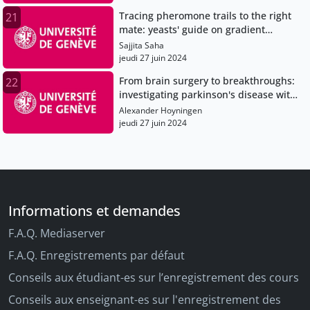
Tracing pheromone trails to the right
21
mate: yeasts' guide on gradient
decryption
Sajjita Saha
jeudi 27 juin 2024
From brain surgery to breakthroughs:
22
investigating parkinson's disease with
live tissue
Alexander Hoyningen
jeudi 27 juin 2024
Informations et demandes
F.A.Q. Mediaserver
F.A.Q. Enregistrements par défaut
Conseils aux étudiant-es sur l’enregistrement des cours
Conseils aux enseignant-es sur l'enregistrement des