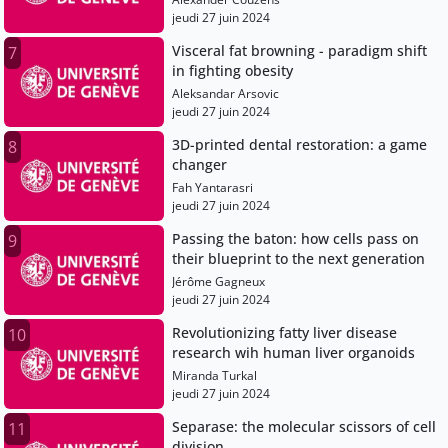
jeudi 27 juin 2024
Visceral fat browning - paradigm shift
7
in fighting obesity
Aleksandar Arsovic
jeudi 27 juin 2024
3D-printed dental restoration: a game
8
changer
Fah Yantarasri
jeudi 27 juin 2024
Passing the baton: how cells pass on
9
their blueprint to the next generation
Jérôme Gagneux
jeudi 27 juin 2024
Revolutionizing fatty liver disease
10
research wih human liver organoids
Miranda Turkal
jeudi 27 juin 2024
Separase: the molecular scissors of cell
11
division