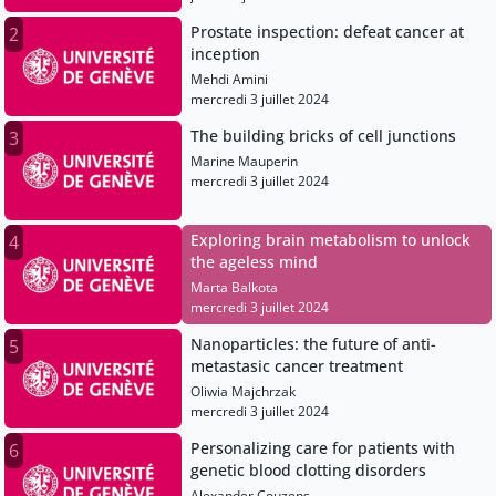
Prostate inspection: defeat cancer at
2
inception
Mehdi Amini
mercredi 3 juillet 2024
The building bricks of cell junctions
3
Marine Mauperin
mercredi 3 juillet 2024
Exploring brain metabolism to unlock
4
the ageless mind
Marta Balkota
mercredi 3 juillet 2024
Nanoparticles: the future of anti-
5
metastasic cancer treatment
Oliwia Majchrzak
mercredi 3 juillet 2024
Personalizing care for patients with
6
genetic blood clotting disorders
Alexander Couzens