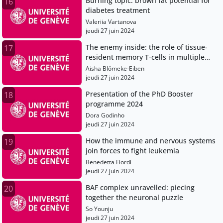
Burning topic: brown fat potential for
16
diabetes treatment
Valeriia Vartanova
jeudi 27 juin 2024
The enemy inside: the role of tissue-
17
resident memory T-cells in multiple
sclerosis
Aisha Blömeke-Eiben
jeudi 27 juin 2024
Presentation of the PhD Booster
18
programme 2024
Dora Godinho
jeudi 27 juin 2024
How the immune and nervous systems
19
join forces to fight leukemia
Benedetta Fiordi
jeudi 27 juin 2024
BAF complex unravelled: piecing
20
together the neuronal puzzle
So Younju
jeudi 27 juin 2024