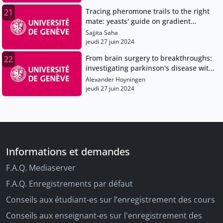
Tracing pheromone trails to the right
21
mate: yeasts' guide on gradient
decryption
Sajjita Saha
jeudi 27 juin 2024
From brain surgery to breakthroughs:
22
investigating parkinson's disease with
live tissue
Alexander Hoyningen
jeudi 27 juin 2024
Informations et demandes
F.A.Q. Mediaserver
F.A.Q. Enregistrements par défaut
Conseils aux étudiant-es sur l’enregistrement des cours
Conseils aux enseignant-es sur l'enregistrement des