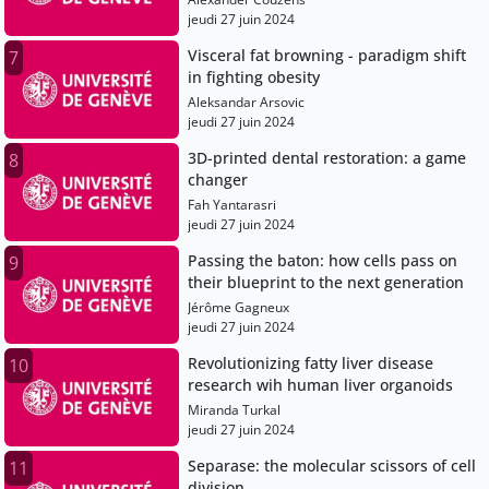
jeudi 27 juin 2024
Visceral fat browning - paradigm shift
7
in fighting obesity
Aleksandar Arsovic
jeudi 27 juin 2024
3D-printed dental restoration: a game
8
changer
Fah Yantarasri
jeudi 27 juin 2024
Passing the baton: how cells pass on
9
their blueprint to the next generation
Jérôme Gagneux
jeudi 27 juin 2024
Revolutionizing fatty liver disease
10
research wih human liver organoids
Miranda Turkal
jeudi 27 juin 2024
Separase: the molecular scissors of cell
11
division