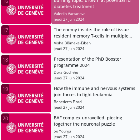
Burning topic: brown fat potential for
16
diabetes treatment
Valeriia Vartanova
jeudi 27 juin 2024
The enemy inside: the role of tissue-
17
resident memory T-cells in multiple
sclerosis
Aisha Blömeke-Eiben
jeudi 27 juin 2024
Presentation of the PhD Booster
18
programme 2024
Dora Godinho
jeudi 27 juin 2024
How the immune and nervous systems
19
join forces to fight leukemia
Benedetta Fiordi
jeudi 27 juin 2024
BAF complex unravelled: piecing
20
together the neuronal puzzle
So Younju
jeudi 27 juin 2024