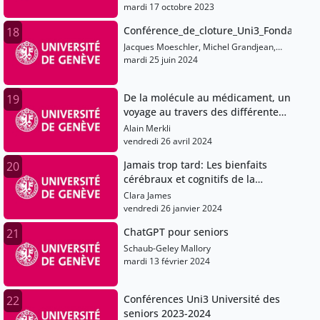
mardi 17 octobre 2023
Conférence_de_cloture_Uni3_Fondation_
18
Jacques Moeschler, Michel Grandjean,
Thierry Rochat, Louis Loutan, Daniel De
mardi 25 juin 2024
Roulet, Guillaume Chenevière, Andrea
Trombetti, Jean-François Bayart, Patrick-
De la molécule au médicament, un
19
Yves Badillo, Christian Lovis, Pascal
Gygax, Thierry Davila, Fabrice Teroni,
voyage au travers des différentes
François Ferrero, Luka Nerima, Clara
étapes de développement
Alain Merkli
James, Thierry Giamarchi, Alain Merkli,
vendredi 26 avril 2024
Sébastien Guillet, Jocelyne Favet, Jean
Liermier, Edwin Gnos, Edward Bizub,
Jamais trop tard: Les bienfaits
20
Mayte Garcia, Jean Michel Wissmer, Yves
cérébraux et cognitifs de la
Beyeler, Claudine Sauvain-Dugerdil,
formation musicale durant le
Clara James
Laurence De Chambrier, Pierre
vieillissement normal
vendredi 26 janvier 2024
Hollmueller, Apoline Saucy, Schaub-Geley
Mallory, François Forel, Burnier Eric
ChatGPT pour seniors
21
Schaub-Geley Mallory
mardi 13 février 2024
Conférences Uni3 Université des
22
seniors 2023-2024