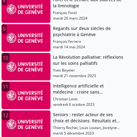
8
la limnologie
François Forel
mardi 26 mars 2024
Regards sur deux siècles de
9
psychiatrie à Genève
François Ferrero
mardi 14 mai 2024
La Révolution palliative: réflexions
10
sur les soins palliatifs
Yves Beyeler
mardi 21 novembre 2023
Intelligence artificielle et
11
médecine : croire sans
comprendre?
Christian Lovis
vendredi 6 octobre 2023
Seniors : rester acteur de ses
12
choix et décisions. Résultats et
discussion du sondage UNI3
Thierry Rochat, Louis Loutan, Jocelyne
Favet, Claudine Sauvain-Dugerdil,
mardi 5 décembre 2023