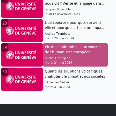
nous dit ? Vérité et langage dans
un monde de post-vérité
Jacques Moeschler
jeudi 16 novembre 2023
L'ostéoporose pourquoi survient-
28
elle et pourquoi a-t-elle un impact
majeur sur la santé
Andrea Trombetti
mardi 26 mars 2024
Pic de la Mirandole, aux sources
29
de l'humanisme européen
Michel Grandjean
mardi 21 mai 2024
Quand les éruptions volcaniques
30
chahutent le climat et nos sociétés
Sébastien Guillet
mardi 4 juin 2024