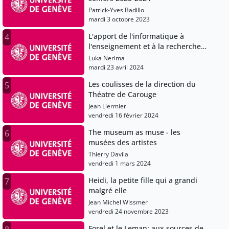
Patrick-Yves Badillo
mardi 3 octobre 2023
L'apport de l'informatique à
4
l'enseignement et à la recherche
en science humaine
Luka Nerima
mardi 23 avril 2024
Les coulisses de la direction du
5
Théatre de Carouge
Jean Liermier
vendredi 16 février 2024
The museum as muse - les
6
musées des artistes
Thierry Davila
vendredi 1 mars 2024
Heidi, la petite fille qui a grandi
7
malgré elle
Jean Michel Wissmer
vendredi 24 novembre 2023
Forel et le Leman: aux sources de