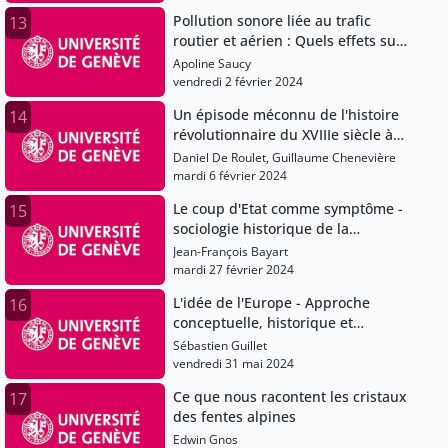
Laurence De Chambrier
Pollution sonore liée au trafic
13
routier et aérien : Quels effets sur
la santé?
Apoline Saucy
vendredi 2 février 2024
Un épisode méconnu de l'histoire
14
révolutionnaire du XVIIIe siècle à
Genève et en France.
Daniel De Roulet, Guillaume Chenevière
mardi 6 février 2024
Le coup d'Etat comme symptôme -
15
sociologie historique de la
révoltuion conservatrice en
Jean-François Bayart
Afrique
mardi 27 février 2024
L'idée de l'Europe - Approche
16
conceptuelle, historique et
perpectives contemporaines
Sébastien Guillet
vendredi 31 mai 2024
Ce que nous racontent les cristaux
17
des fentes alpines
Edwin Gnos