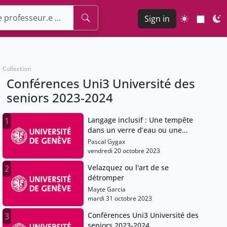
Sign in
Collection
Conférences Uni3 Université des
seniors 2023-2024
Langage inclusif : Une tempête
1
dans un verre d’eau ou une
réponse à un vrai problème ?
Pascal Gygax
vendredi 20 octobre 2023
Velazquez ou l'art de se
2
détromper
Mayte Garcia
mardi 31 octobre 2023
Conférences Uni3 Université des
3
seniors 2023-2024