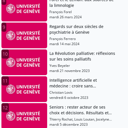
8
la limnologie
François Forel
mardi 26 mars 2024
Regards sur deux siècles de
9
psychiatrie à Genève
François Ferrero
mardi 14 mai 2024
La Révolution palliative: réflexions
10
sur les soins palliatifs
Yves Beyeler
mardi 21 novembre 2023
Intelligence artificielle et
11
médecine : croire sans
comprendre?
Christian Lovis
vendredi 6 octobre 2023
Seniors : rester acteur de ses
12
choix et décisions. Résultats et
discussion du sondage UNI3
Thierry Rochat, Louis Loutan, Jocelyne
Favet, Claudine Sauvain-Dugerdil,
mardi 5 décembre 2023