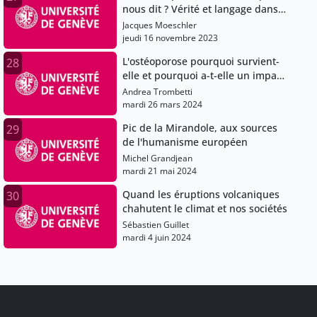
nous dit ? Vérité et langage dans
un monde de post-vérité
Jacques Moeschler
jeudi 16 novembre 2023
L'ostéoporose pourquoi survient-
28
elle et pourquoi a-t-elle un impact
majeur sur la santé
Andrea Trombetti
mardi 26 mars 2024
Pic de la Mirandole, aux sources
29
de l'humanisme européen
Michel Grandjean
mardi 21 mai 2024
Quand les éruptions volcaniques
30
chahutent le climat et nos sociétés
Sébastien Guillet
mardi 4 juin 2024