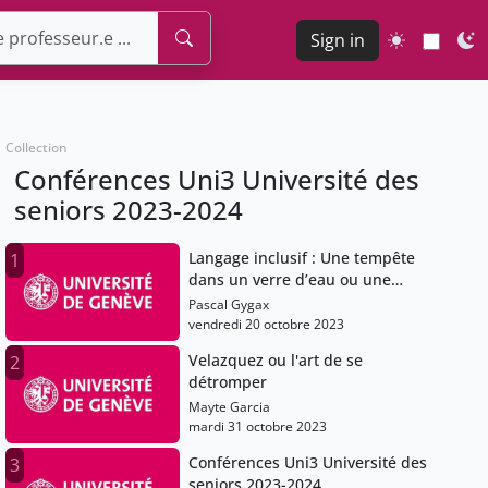
Sign in
Collection
Conférences Uni3 Université des
seniors 2023-2024
Langage inclusif : Une tempête
1
dans un verre d’eau ou une
réponse à un vrai problème ?
Pascal Gygax
vendredi 20 octobre 2023
Velazquez ou l'art de se
2
détromper
Mayte Garcia
mardi 31 octobre 2023
Conférences Uni3 Université des
3
seniors 2023-2024