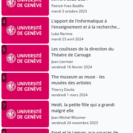
Patrick-Yves Badillo
mardi 3 octobre 2023
L'apport de l'informatique à
4
l'enseignement et à la recherche
en science humaine
Luka Nerima
mardi 23 avril 2024
Les coulisses de la direction du
5
Théatre de Carouge
Jean Liermier
vendredi 16 février 2024
The museum as muse - les
6
musées des artistes
Thierry Davila
vendredi 1 mars 2024
Heidi, la petite fille qui a grandi
7
malgré elle
Jean Michel Wissmer
vendredi 24 novembre 2023
Forel et le Leman: aux sources de