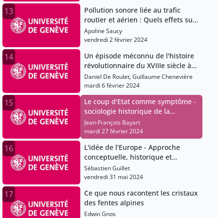
Laurence De Chambrier
Pollution sonore liée au trafic
13
routier et aérien : Quels effets sur
la santé?
Apoline Saucy
vendredi 2 février 2024
Un épisode méconnu de l'histoire
14
révolutionnaire du XVIIIe siècle à
Genève et en France.
Daniel De Roulet, Guillaume Chenevière
mardi 6 février 2024
Le coup d'Etat comme symptôme -
15
sociologie historique de la
révoltuion conservatrice en
Jean-François Bayart
Afrique
mardi 27 février 2024
L'idée de l'Europe - Approche
16
conceptuelle, historique et
perpectives contemporaines
Sébastien Guillet
vendredi 31 mai 2024
Ce que nous racontent les cristaux
17
des fentes alpines
Edwin Gnos