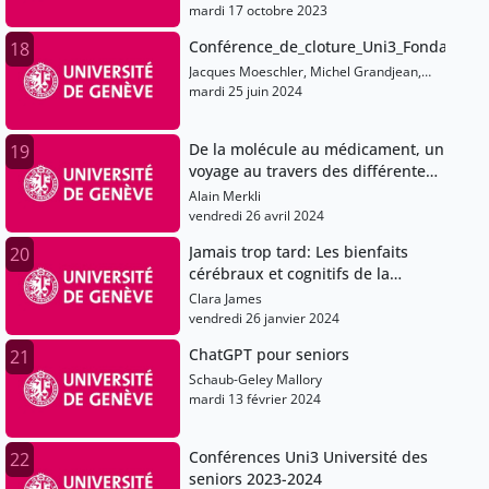
mardi 17 octobre 2023
Conférence_de_cloture_Uni3_Fondation_
18
Jacques Moeschler, Michel Grandjean,
Thierry Rochat, Louis Loutan, Daniel De
mardi 25 juin 2024
Roulet, Guillaume Chenevière, Andrea
Trombetti, Jean-François Bayart, Patrick-
De la molécule au médicament, un
19
Yves Badillo, Christian Lovis, Pascal
Gygax, Thierry Davila, Fabrice Teroni,
voyage au travers des différentes
François Ferrero, Luka Nerima, Clara
étapes de développement
Alain Merkli
James, Thierry Giamarchi, Alain Merkli,
vendredi 26 avril 2024
Sébastien Guillet, Jocelyne Favet, Jean
Liermier, Edwin Gnos, Edward Bizub,
Jamais trop tard: Les bienfaits
20
Mayte Garcia, Jean Michel Wissmer, Yves
cérébraux et cognitifs de la
Beyeler, Claudine Sauvain-Dugerdil,
formation musicale durant le
Clara James
Laurence De Chambrier, Pierre
vieillissement normal
vendredi 26 janvier 2024
Hollmueller, Apoline Saucy, Schaub-Geley
Mallory, François Forel, Burnier Eric
ChatGPT pour seniors
21
Schaub-Geley Mallory
mardi 13 février 2024
Conférences Uni3 Université des
22
seniors 2023-2024