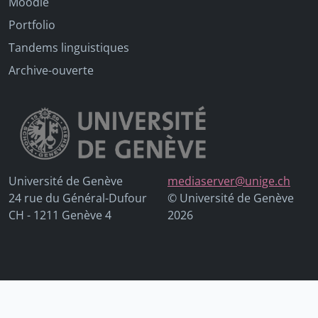
Moodle
Portfolio
Tandems linguistiques
Archive-ouverte
Université de Genève
mediaserver@unige.ch
24 rue du Général-Dufour
© Université de Genève
CH - 1211 Genève 4
2026