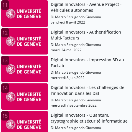
Digital Innovators - Avenue Project -
11
Véhicules autonomes
Di Marzo Serugendo Giovanna
vendredi 8 avril 2022
Digital Innovators - Authentification
12
Multi-Facteurs
Di Marzo Serugendo Giovanna
mardi 24 mai 2022
Digital Innovators - Impression 3D au
13
FacLab
Di Marzo Serugendo Giovanna
mercredi 8 juin 2022
Digital Innovators - Les challenges de
14
l'innovation dans les DSI
Di Marzo Serugendo Giovanna
mercredi 7 septembre 2022
Digital Innovators - Quantum,
15
cryptographie et sécurité informatique
Di Marzo Serugendo Giovanna