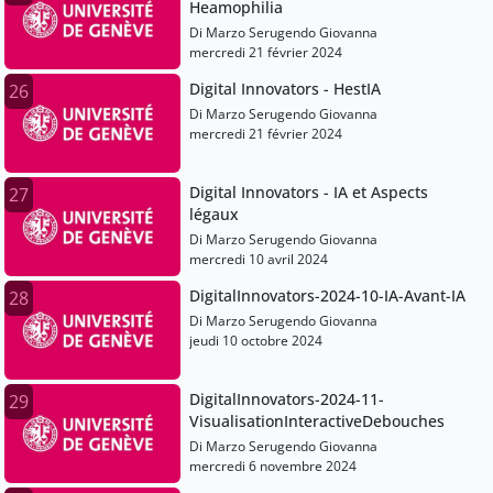
Heamophilia
Di Marzo Serugendo Giovanna
mercredi 21 février 2024
Digital Innovators - HestIA
26
Di Marzo Serugendo Giovanna
mercredi 21 février 2024
Digital Innovators - IA et Aspects
27
légaux
Di Marzo Serugendo Giovanna
mercredi 10 avril 2024
DigitalInnovators-2024-10-IA-Avant-IA
28
Di Marzo Serugendo Giovanna
jeudi 10 octobre 2024
DigitalInnovators-2024-11-
29
VisualisationInteractiveDebouches
Di Marzo Serugendo Giovanna
mercredi 6 novembre 2024