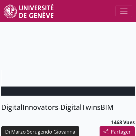
DigitalInnovators-DigitalTwinsBIM
1468 Vues
Di Marzo Serugendo Giovanna
Partager