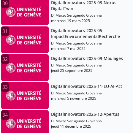
DigitalInnovators-2025-03-Nexus-
30
DigitalTwin
Di Marzo Serugendo Giovanna
mercredi 19 mars 2025
DigitalInnovators-2025-05-
31
ImpactEnvironnementalRecherche
Di Marzo Serugendo Giovanna
mercredi 7 mai 2025
DigitalInnovators-2025-09-Moulages
32
Di Marzo Serugendo Giovanna
jeudi 25 septembre 2025
DigitalInnovators-2025-11-EU-AI-Act
33
Di Marzo Serugendo Giovanna
mercredi 5 novembre 2025
DigitalInnovators-2025-12-Apertus
34
Di Marzo Serugendo Giovanna
jeudi 11 décembre 2025