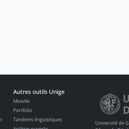
Autres outils Unige
Moodle
Portfolio
nt
Tandems linguistiques
Université de 
Archive-ouverte