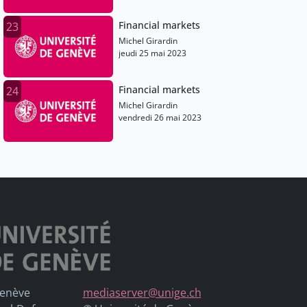
Financial markets
23
Michel Girardin
jeudi 25 mai 2023
Financial markets
24
Michel Girardin
vendredi 26 mai 2023
Genève
mediaserver@unige.ch