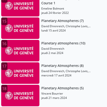
Course 1
Emeline Bolmont
jeudi 24 février 2022
Planetary Atmospheres (7)
15
David Ehrenreich, Christophe Lovis,
Emeline Bolmont, Martin Turbet, Vincent
lundi 15 avril 2024
Bourrier
Planetary atmospheres (10)
16
David Ehrenreich
jeudi 2 mai 2024
Planetary Atmospheres (8)
17
David Ehrenreich, Christophe Lovis,
Emeline Bolmont, Martin Turbet, Vincent
mercredi 17 avril 2024
Bourrier
Planetary Atmospheres (5)
18
Vincent Bourrier
jeudi 21 mars 2024