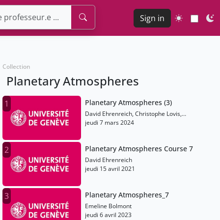
Sign in
Collection
Planetary Atmospheres
Planetary Atmospheres (3)
1
David Ehrenreich, Christophe Lovis,
Emeline Bolmont, Martin Turbet, Vincent
jeudi 7 mars 2024
Bourrier
Planetary Atmospheres Course 7
2
David Ehrenreich
jeudi 15 avril 2021
Planetary Atmospheres_7
3
Emeline Bolmont
jeudi 6 avril 2023