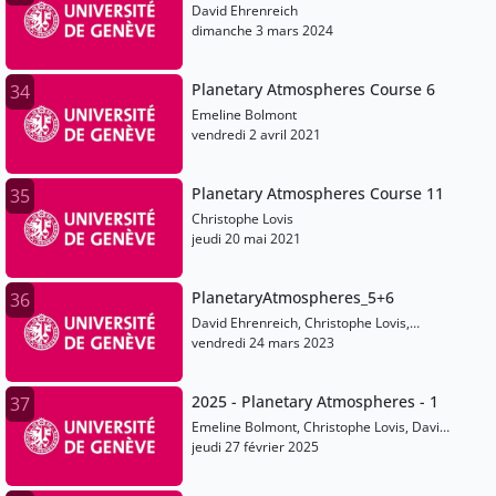
David Ehrenreich
dimanche 3 mars 2024
Planetary Atmospheres Course 6
34
Emeline Bolmont
vendredi 2 avril 2021
Planetary Atmospheres Course 11
35
Christophe Lovis
jeudi 20 mai 2021
PlanetaryAtmospheres_5+6
36
David Ehrenreich, Christophe Lovis,
Emeline Bolmont, Martin Turbet, Vincent
vendredi 24 mars 2023
Bourrier
2025 - Planetary Atmospheres - 1
37
Emeline Bolmont, Christophe Lovis, David
Ehrenreich, Martin Turbet, Vincent
jeudi 27 février 2025
Bourrier