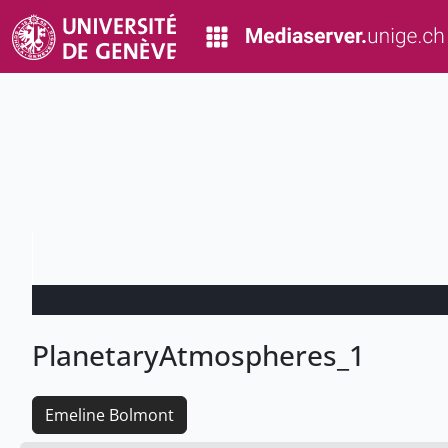
PlanetaryAtmospheres_1
Emeline Bolmont