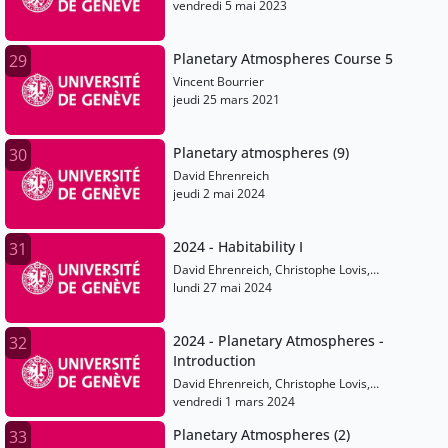
vendredi 5 mai 2023
Planetary Atmospheres Course 5
29
Vincent Bourrier
jeudi 25 mars 2021
Planetary atmospheres (9)
30
David Ehrenreich
jeudi 2 mai 2024
2024 - Habitability I
31
David Ehrenreich, Christophe Lovis,
Emeline Bolmont, Martin Turbet, Vincent
lundi 27 mai 2024
Bourrier
2024 - Planetary Atmospheres -
32
Introduction
David Ehrenreich, Christophe Lovis,
Emeline Bolmont, Martin Turbet, Vincent
vendredi 1 mars 2024
Bourrier
Planetary Atmospheres (2)
33