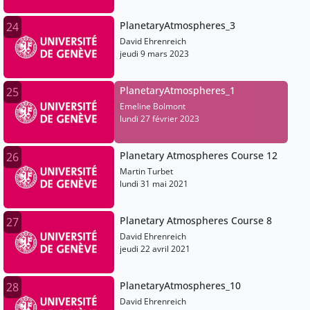
PlanetaryAtmospheres_3
24
David Ehrenreich
jeudi 9 mars 2023
PlanetaryAtmospheres_1
25
Emeline Bolmont
lundi 27 février 2023
Planetary Atmospheres Course 12
26
Martin Turbet
lundi 31 mai 2021
Planetary Atmospheres Course 8
27
David Ehrenreich
jeudi 22 avril 2021
PlanetaryAtmospheres_10
28
David Ehrenreich