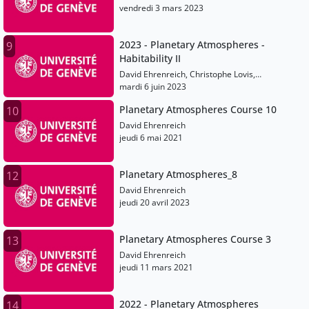
vendredi 3 mars 2023
2023 - Planetary Atmospheres -
9
Habitability II
David Ehrenreich, Christophe Lovis,
Emeline Bolmont, Martin Turbet, Vincent
mardi 6 juin 2023
Bourrier
Planetary Atmospheres Course 10
10
David Ehrenreich
jeudi 6 mai 2021
Planetary Atmospheres_8
12
David Ehrenreich
jeudi 20 avril 2023
Planetary Atmospheres Course 3
13
David Ehrenreich
jeudi 11 mars 2021
2022 - Planetary Atmospheres
14