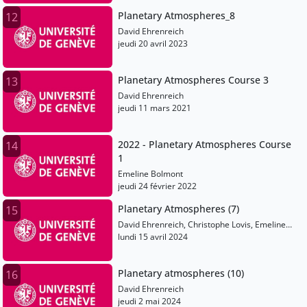
Planetary Atmospheres_8
12
David Ehrenreich
jeudi 20 avril 2023
Planetary Atmospheres Course 3
13
David Ehrenreich
jeudi 11 mars 2021
2022 - Planetary Atmospheres Course
14
1
Emeline Bolmont
jeudi 24 février 2022
Planetary Atmospheres (7)
15
David Ehrenreich, Christophe Lovis, Emeline
Bolmont, Martin Turbet, Vincent Bourrier
lundi 15 avril 2024
Planetary atmospheres (10)
16
David Ehrenreich
jeudi 2 mai 2024