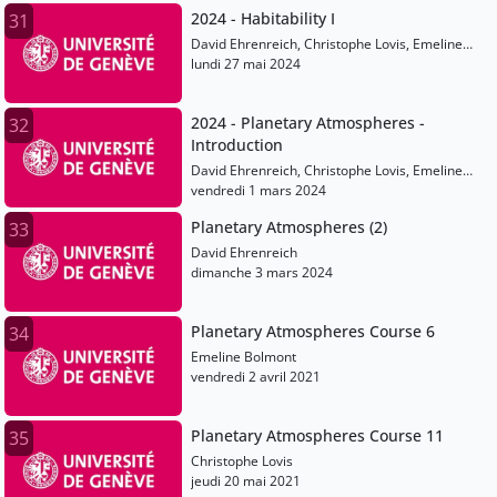
2024 - Habitability I
31
David Ehrenreich, Christophe Lovis, Emeline
Bolmont, Martin Turbet, Vincent Bourrier
lundi 27 mai 2024
2024 - Planetary Atmospheres -
32
Introduction
David Ehrenreich, Christophe Lovis, Emeline
Bolmont, Martin Turbet, Vincent Bourrier
vendredi 1 mars 2024
Planetary Atmospheres (2)
33
David Ehrenreich
dimanche 3 mars 2024
Planetary Atmospheres Course 6
34
Emeline Bolmont
vendredi 2 avril 2021
Planetary Atmospheres Course 11
35
Christophe Lovis
jeudi 20 mai 2021