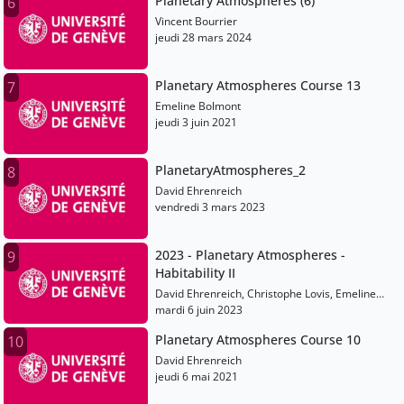
Planetary Atmospheres (6)
6
Vincent Bourrier
jeudi 28 mars 2024
Planetary Atmospheres Course 13
7
Emeline Bolmont
jeudi 3 juin 2021
PlanetaryAtmospheres_2
8
David Ehrenreich
vendredi 3 mars 2023
2023 - Planetary Atmospheres -
9
Habitability II
David Ehrenreich, Christophe Lovis, Emeline
Bolmont, Martin Turbet, Vincent Bourrier
mardi 6 juin 2023
Planetary Atmospheres Course 10
10
David Ehrenreich
jeudi 6 mai 2021