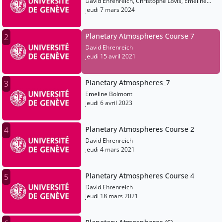
David Ehrenreich, Christophe Lovis, Emeline
Bolmont, Martin Turbet, Vincent Bourrier
jeudi 7 mars 2024
Planetary Atmospheres Course 7
2
David Ehrenreich
jeudi 15 avril 2021
Planetary Atmospheres_7
3
Emeline Bolmont
jeudi 6 avril 2023
Planetary Atmospheres Course 2
4
David Ehrenreich
jeudi 4 mars 2021
Planetary Atmospheres Course 4
5
David Ehrenreich
jeudi 18 mars 2021