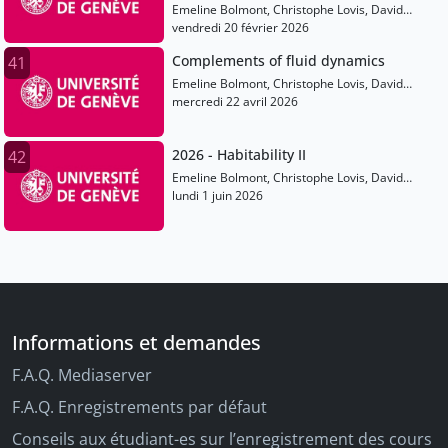
Emeline Bolmont, Christophe Lovis, David
Ehrenreich, Martin Turbet, Vincent Bourrier
vendredi 20 février 2026
Complements of fluid dynamics
41
Emeline Bolmont, Christophe Lovis, David
Ehrenreich, Martin Turbet, Vincent Bourrier
mercredi 22 avril 2026
2026 - Habitability II
42
Emeline Bolmont, Christophe Lovis, David
Ehrenreich, Martin Turbet, Vincent Bourrier
lundi 1 juin 2026
Informations et demandes
F.A.Q. Mediaserver
F.A.Q. Enregistrements par défaut
Conseils aux étudiant-es sur l’enregistrement des cours