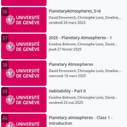
PlanetaryAtmospheres_5+6
36
David Ehrenreich, Christophe Lovis, Emeline
Bolmont, Martin Turbet, Vincent Bourrier
vendredi 24 mars 2023
2025 - Planetary Atmospheres - 1
37
Emeline Bolmont, Christophe Lovis, David
Ehrenreich, Martin Turbet, Vincent Bourrier
jeudi 27 février 2025
Planetary Atmospheres
38
David Ehrenreich, Christophe Lovis, Emeline
Bolmont, Martin Turbet, Vincent Bourrier
mercredi 19 mars 2025
Habitability - Part II
39
Emeline Bolmont, Christophe Lovis, David
Ehrenreich, Martin Turbet, Vincent Bourrier
vendredi 23 mai 2025
Planetary atmospheres - Class 1 -
40
Introduction