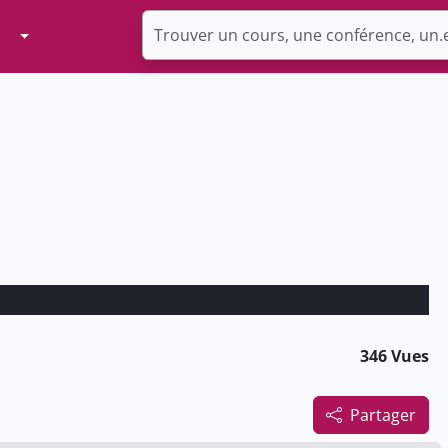
Toggle Dropdown
346 Vues
Partager