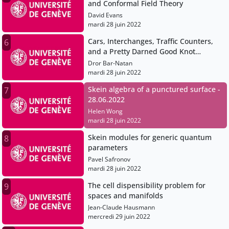
and Conformal Field Theory
David Evans
mardi 28 juin 2022
Cars, Interchanges, Traffic Counters,
6
and a Pretty Darned Good Knot
Invariant
Dror Bar-Natan
mardi 28 juin 2022
Skein algebra of a punctured surface -
7
28.06.2022
Helen Wong
mardi 28 juin 2022
Skein modules for generic quantum
8
parameters
Pavel Safronov
mardi 28 juin 2022
The cell dispensibility problem for
9
spaces and manifolds
Jean-Claude Hausmann
mercredi 29 juin 2022