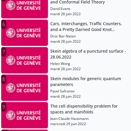
and Conformal Field Theory
David Evans
mardi 28 juin 2022
Cars, Interchanges, Traffic Counters,
6
and a Pretty Darned Good Knot
Invariant
Dror Bar-Natan
mardi 28 juin 2022
Skein algebra of a punctured surface -
7
28.06.2022
Helen Wong
mardi 28 juin 2022
Skein modules for generic quantum
8
parameters
Pavel Safronov
mardi 28 juin 2022
The cell dispensibility problem for
9
spaces and manifolds
Jean-Claude Hausmann
mercredi 29 juin 2022