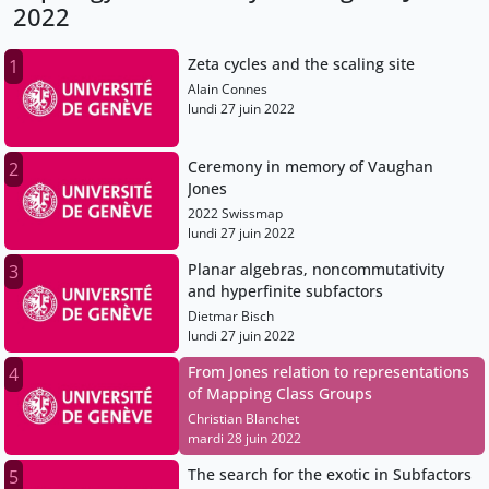
2022
Zeta cycles and the scaling site
1
Alain Connes
lundi 27 juin 2022
Ceremony in memory of Vaughan
2
Jones
2022 Swissmap
lundi 27 juin 2022
Planar algebras, noncommutativity
3
and hyperfinite subfactors
Dietmar Bisch
lundi 27 juin 2022
From Jones relation to representations
4
of Mapping Class Groups
Christian Blanchet
mardi 28 juin 2022
The search for the exotic in Subfactors
5