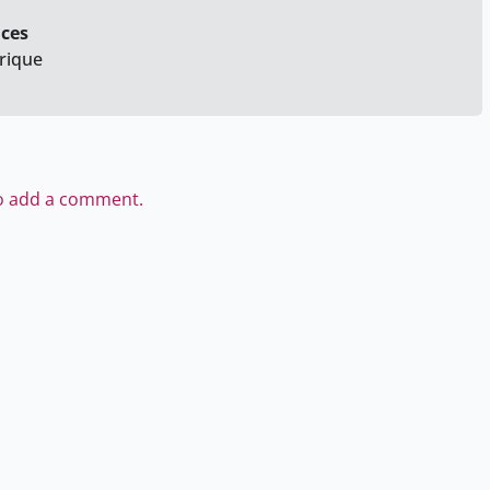
nces
rique
to add a comment.