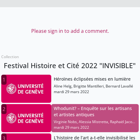
Please sign in to add a comment.
Collection
Festival Histoire et Cité 2022 "INVISIBLE"
Héroïnes éclipsées mises en lumière
1
Aline Helg, Brigitte Mantilleri, Bernard Lavallé
mardi 29 mars 2022
Whodunit? – Enquête sur les artisans
2
et artistes antiques
Virginie Nobs, Alessia Mistretta, Raphaël Jacob,
Arianna Esposito
mardi 29 mars 2022
L’histoire de l’art a-t-elle invisibilisé les
3