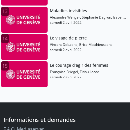
Maladies invisibles
13
Alexandre Wenger, Stéphanie Dagron, Isabelle
Moncada, Tamara Pellegrini
samedi 2 avril 2022
Le visage de pierre
14
Vincent Debaene, Brice Matthieussent
samedi 2 avril 2022
Le courage d’agir des femmes
15
Françoise Briegel, Titiou Lecoq
samedi 2 avril 2022
Informations et demandes
F.A.Q. Mediaserver