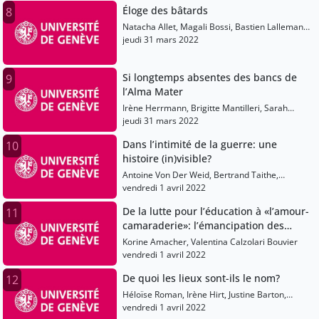
Éloge des bâtards
8
Natacha Allet, Magali Bossi, Bastien Lallemant,
Olivia Rosenthal
jeudi 31 mars 2022
Si longtemps absentes des bancs de
9
l’Alma Mater
Irène Herrmann, Brigitte Mantilleri, Sarah
Scholl, Nada Boškovska
jeudi 31 mars 2022
Dans l’intimité de la guerre: une
10
histoire (in)visible?
Antoine Von Der Weid, Bertrand Taithe,
Raphaële Balu, Laure Humbert, Guillaume
vendredi 1 avril 2022
Piketty, Clémentine Vidal-Naquet
De la lutte pour l’éducation à «l’amour-
11
camaraderie»: l’émancipation des
femmes en Russie (1860-1930)
Korine Amacher, Valentina Calzolari Bouvier
vendredi 1 avril 2022
De quoi les lieux sont-ils le nom?
12
Héloïse Roman, Irène Hirt, Justine Barton,
Michel Ben Arrous, Melissa Wanjiru
vendredi 1 avril 2022