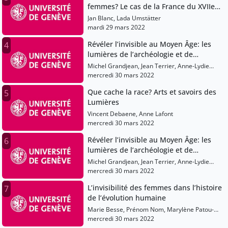
femmes? Le cas de la France du XVIIe
siècle
Jan Blanc, Lada Umstätter
mardi 29 mars 2022
Révéler l’invisible au Moyen Âge: les
4
lumières de l’archéologie et de
l’histoire
Michel Grandjean, Jean Terrier, Anne-Lydie
Dubois, Martin Roch
mercredi 30 mars 2022
Que cache la race? Arts et savoirs des
5
Lumières
Vincent Debaene, Anne Lafont
mercredi 30 mars 2022
Révéler l’invisible au Moyen Âge: les
6
lumières de l’archéologie et de
l’histoire
Michel Grandjean, Jean Terrier, Anne-Lydie
Dubois, Martin Roch
mercredi 30 mars 2022
L’invisibilité des femmes dans l’histoire
7
de l’évolution humaine
Marie Besse, Prénom Nom, Marylène Patou-
Mathis
mercredi 30 mars 2022