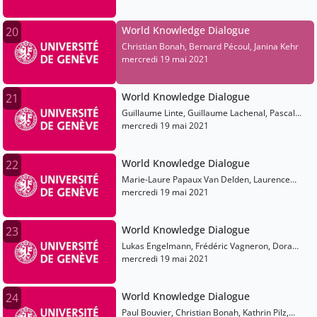
World Knowledge Dialogue
20
Christian Bonah, Bernard Pécoul, Janina Kehr
mercredi 19 mai 2021
World Knowledge Dialogue
21
Guillaume Linte, Guillaume Lachenal, Pascal
Handschumacher
mercredi 19 mai 2021
World Knowledge Dialogue
22
Marie-Laure Papaux Van Delden, Laurence
Toutous Trellu, Valérie D'acremont
mercredi 19 mai 2021
World Knowledge Dialogue
23
Lukas Engelmann, Frédéric Vagneron, Dora
Vargha
mercredi 19 mai 2021
World Knowledge Dialogue
24
Paul Bouvier, Christian Bonah, Kathrin Pilz,