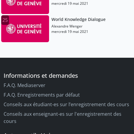
Anne Rassmussen, Bertrand Taithe
mercredi 19 mai 2021
World Knowledge Dialogue
25
Alexandre Wenger
mercredi 19 mai 2021
Informations et demandes
F.A.Q. Mediaserver
F.A.Q. Enregistrements par défaut
Conseils aux étudiant-es sur l’enregistrement des cours
Conseils aux enseignant-es sur l'enregistrement des
cours