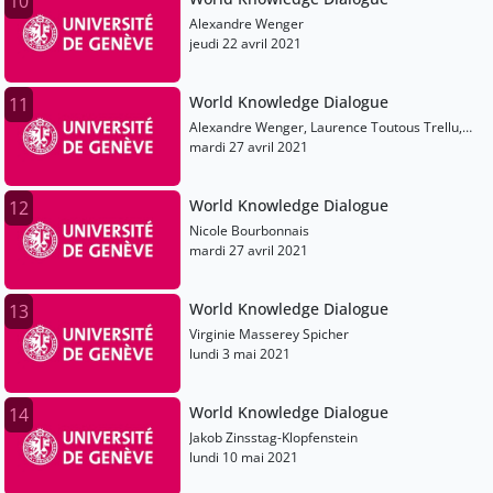
10
Alexandre Wenger
jeudi 22 avril 2021
World Knowledge Dialogue
11
Alexandre Wenger, Laurence Toutous Trellu,
Bertrand Kiefer, Laurence Monnais, Léa
mardi 27 avril 2021
Delmaire
World Knowledge Dialogue
12
Nicole Bourbonnais
mardi 27 avril 2021
World Knowledge Dialogue
13
Virginie Masserey Spicher
lundi 3 mai 2021
World Knowledge Dialogue
14
Jakob Zinsstag-Klopfenstein
lundi 10 mai 2021