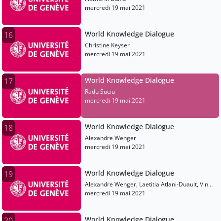
mercredi 19 mai 2021
World Knowledge Dialogue
16
Christine Keyser
mercredi 19 mai 2021
World Knowledge Dialogue
17
Radu Suciu
mercredi 19 mai 2021
World Knowledge Dialogue
18
Alexandre Wenger
mercredi 19 mai 2021
World Knowledge Dialogue
19
Alexandre Wenger, Laetitia Atlani-Duault, Vinh-
Kin Nguyen, Patrick Francioli
mercredi 19 mai 2021
World Knowledge Dialogue
20