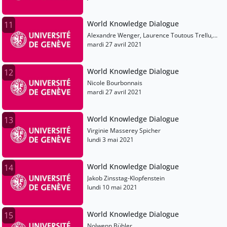
World Knowledge Dialogue
11
Alexandre Wenger, Laurence Toutous Trellu,
Bertrand Kiefer, Laurence Monnais, Léa
mardi 27 avril 2021
Delmaire
World Knowledge Dialogue
12
Nicole Bourbonnais
mardi 27 avril 2021
World Knowledge Dialogue
13
Virginie Masserey Spicher
lundi 3 mai 2021
World Knowledge Dialogue
14
Jakob Zinsstag-Klopfenstein
lundi 10 mai 2021
World Knowledge Dialogue
15
Nolwenn Bühler