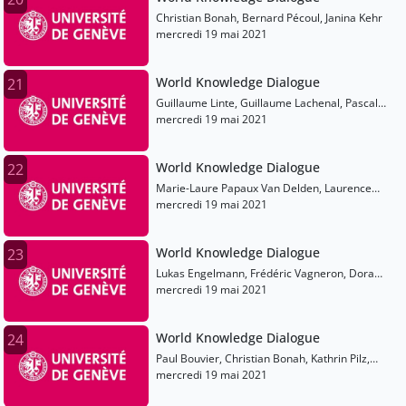
Christian Bonah, Bernard Pécoul, Janina Kehr
mercredi 19 mai 2021
World Knowledge Dialogue
21
Guillaume Linte, Guillaume Lachenal, Pascal
Handschumacher
mercredi 19 mai 2021
World Knowledge Dialogue
22
Marie-Laure Papaux Van Delden, Laurence
Toutous Trellu, Valérie D'acremont
mercredi 19 mai 2021
World Knowledge Dialogue
23
Lukas Engelmann, Frédéric Vagneron, Dora
Vargha
mercredi 19 mai 2021
World Knowledge Dialogue
24
Paul Bouvier, Christian Bonah, Kathrin Pilz,
Anne Rassmussen, Bertrand Taithe
mercredi 19 mai 2021