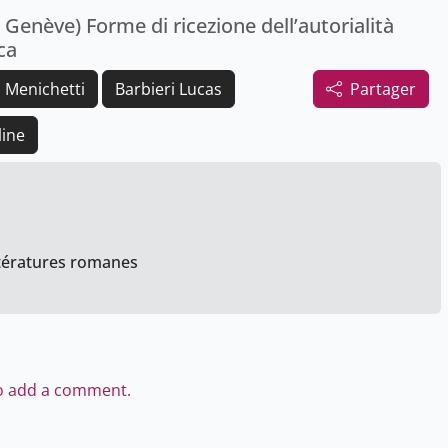
enève) Forme di ricezione dell’autorialità
ca
 Menichetti
Barbieri Lucas
Partager
line
ittératures romanes
to add a comment.