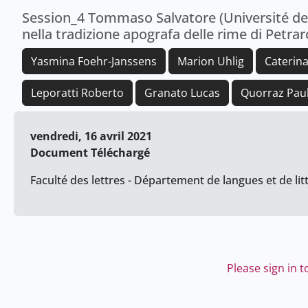
Session_4 Tommaso Salvatore (Université de G
nella tradizione apografa delle rime di Petrar
Yasmina Foehr-Janssens
Marion Uhlig
Caterina
Leporatti Roberto
Granato Lucas
Quorraz Pau
vendredi, 16 avril 2021
Document Téléchargé
Faculté des lettres - Département de langues et de l
Please sign in 