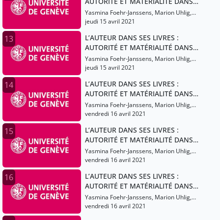
AUTORITÉ ET MATÉRIALITÉ DANS
LES LITTÉRATURES ROMANES DU
Yasmina Foehr-Janssens, Marion Uhlig,
MOYEN ÂGE (XIIIe-XVe SIÈCLES)
Caterina Menichetti, Barbieri Lucas,
jeudi 15 avril 2021
Leporatti Roberto, Granato Lucas,
L’AUTEUR DANS SES LIVRES :
13
Quorraz Pauline
AUTORITÉ ET MATÉRIALITÉ DANS
LES LITTÉRATURES ROMANES DU
Yasmina Foehr-Janssens, Marion Uhlig,
MOYEN ÂGE (XIIIe-XVe SIÈCLES)
Caterina Menichetti, Barbieri Lucas,
jeudi 15 avril 2021
Leporatti Roberto, Granato Lucas,
L’AUTEUR DANS SES LIVRES :
14
Quorraz Pauline
AUTORITÉ ET MATÉRIALITÉ DANS
LES LITTÉRATURES ROMANES DU
Yasmina Foehr-Janssens, Marion Uhlig,
MOYEN ÂGE (XIIIe-XVe SIÈCLES)
Caterina Menichetti, Barbieri Lucas,
vendredi 16 avril 2021
Leporatti Roberto, Granato Lucas,
L’AUTEUR DANS SES LIVRES :
15
Quorraz Pauline
AUTORITÉ ET MATÉRIALITÉ DANS
LES LITTÉRATURES ROMANES DU
Yasmina Foehr-Janssens, Marion Uhlig,
MOYEN ÂGE (XIIIe-XVe SIÈCLES)
Caterina Menichetti, Barbieri Lucas,
vendredi 16 avril 2021
Leporatti Roberto, Granato Lucas,
L’AUTEUR DANS SES LIVRES :
16
Quorraz Pauline
AUTORITÉ ET MATÉRIALITÉ DANS
LES LITTÉRATURES ROMANES DU
Yasmina Foehr-Janssens, Marion Uhlig,
MOYEN ÂGE (XIIIe-XVe SIÈCLES)
Caterina Menichetti, Barbieri Lucas,
vendredi 16 avril 2021
Leporatti Roberto, Granato Lucas,