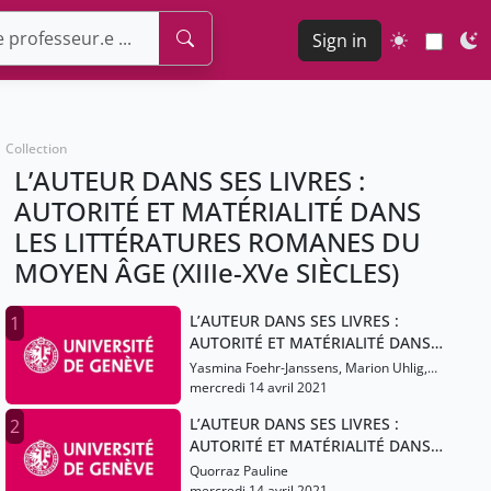
Sign in
Collection
L’AUTEUR DANS SES LIVRES :
AUTORITÉ ET MATÉRIALITÉ DANS
LES LITTÉRATURES ROMANES DU
MOYEN ÂGE (XIIIe-XVe SIÈCLES)
L’AUTEUR DANS SES LIVRES :
1
AUTORITÉ ET MATÉRIALITÉ DANS
LES LITTÉRATURES ROMANES DU
Yasmina Foehr-Janssens, Marion Uhlig,
MOYEN ÂGE (XIIIe-XVe SIÈCLES)
Caterina Menichetti, Barbieri Lucas,
mercredi 14 avril 2021
Leporatti Roberto, Granato Lucas,
L’AUTEUR DANS SES LIVRES :
2
Quorraz Pauline
AUTORITÉ ET MATÉRIALITÉ DANS
LES LITTÉRATURES ROMANES DU
Quorraz Pauline
MOYEN ÂGE (XIIIe-XVe SIÈCLES)
mercredi 14 avril 2021