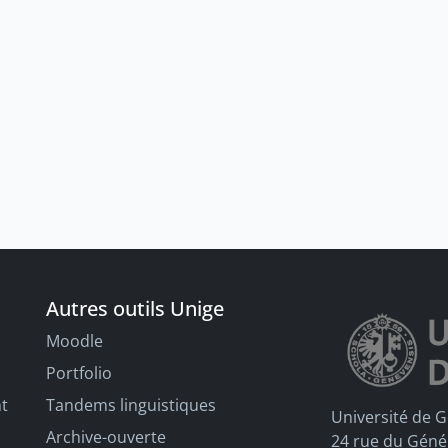
Autres outils Unige
Moodle
Portfolio
nt
Tandems linguistiques
Université de 
Archive-ouverte
24 rue du Géné