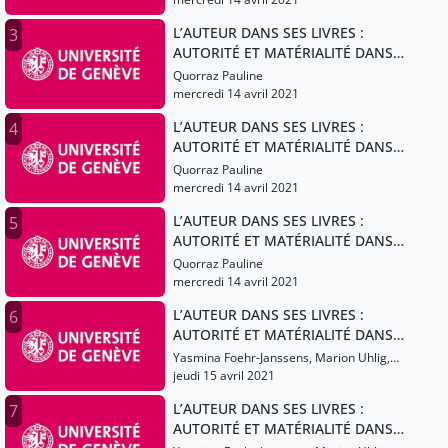
L’AUTEUR DANS SES LIVRES :
3
AUTORITÉ ET MATÉRIALITÉ DANS
LES LITTÉRATURES ROMANES DU
Quorraz Pauline
MOYEN ÂGE (XIIIe-XVe SIÈCLES)
mercredi 14 avril 2021
L’AUTEUR DANS SES LIVRES :
4
AUTORITÉ ET MATÉRIALITÉ DANS
LES LITTÉRATURES ROMANES DU
Quorraz Pauline
MOYEN ÂGE (XIIIe-XVe SIÈCLES)
mercredi 14 avril 2021
L’AUTEUR DANS SES LIVRES :
5
AUTORITÉ ET MATÉRIALITÉ DANS
LES LITTÉRATURES ROMANES DU
Quorraz Pauline
MOYEN ÂGE (XIIIe-XVe SIÈCLES)
mercredi 14 avril 2021
L’AUTEUR DANS SES LIVRES :
6
AUTORITÉ ET MATÉRIALITÉ DANS
LES LITTÉRATURES ROMANES DU
Yasmina Foehr-Janssens, Marion Uhlig,
MOYEN ÂGE (XIIIe-XVe SIÈCLES)
Caterina Menichetti, Barbieri Lucas,
jeudi 15 avril 2021
Leporatti Roberto, Granato Lucas,
L’AUTEUR DANS SES LIVRES :
7
Quorraz Pauline
AUTORITÉ ET MATÉRIALITÉ DANS