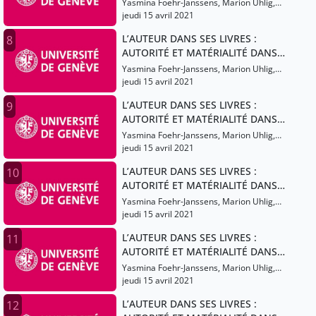
LES LITTÉRATURES ROMANES DU
Yasmina Foehr-Janssens, Marion Uhlig,
MOYEN ÂGE (XIIIe-XVe SIÈCLES)
Caterina Menichetti, Barbieri Lucas,
jeudi 15 avril 2021
Leporatti Roberto, Granato Lucas,
L’AUTEUR DANS SES LIVRES :
8
Quorraz Pauline
AUTORITÉ ET MATÉRIALITÉ DANS
LES LITTÉRATURES ROMANES DU
Yasmina Foehr-Janssens, Marion Uhlig,
MOYEN ÂGE (XIIIe-XVe SIÈCLES)
Caterina Menichetti, Barbieri Lucas,
jeudi 15 avril 2021
Leporatti Roberto, Granato Lucas,
L’AUTEUR DANS SES LIVRES :
9
Quorraz Pauline
AUTORITÉ ET MATÉRIALITÉ DANS
LES LITTÉRATURES ROMANES DU
Yasmina Foehr-Janssens, Marion Uhlig,
MOYEN ÂGE (XIIIe-XVe SIÈCLES)
Caterina Menichetti, Barbieri Lucas,
jeudi 15 avril 2021
Leporatti Roberto, Granato Lucas,
L’AUTEUR DANS SES LIVRES :
10
Quorraz Pauline
AUTORITÉ ET MATÉRIALITÉ DANS
LES LITTÉRATURES ROMANES DU
Yasmina Foehr-Janssens, Marion Uhlig,
MOYEN ÂGE (XIIIe-XVe SIÈCLES)
Caterina Menichetti, Barbieri Lucas,
jeudi 15 avril 2021
Leporatti Roberto, Granato Lucas,
L’AUTEUR DANS SES LIVRES :
11
Quorraz Pauline
AUTORITÉ ET MATÉRIALITÉ DANS
LES LITTÉRATURES ROMANES DU
Yasmina Foehr-Janssens, Marion Uhlig,
MOYEN ÂGE (XIIIe-XVe SIÈCLES)
Caterina Menichetti, Barbieri Lucas,
jeudi 15 avril 2021
Leporatti Roberto, Granato Lucas,
L’AUTEUR DANS SES LIVRES :
12
Quorraz Pauline