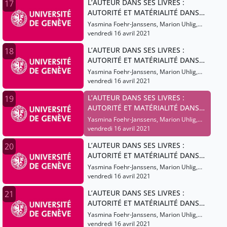
L’AUTEUR DANS SES LIVRES :
17
Quorraz Pauline
AUTORITÉ ET MATÉRIALITÉ DANS
LES LITTÉRATURES ROMANES DU
Yasmina Foehr-Janssens, Marion Uhlig,
MOYEN ÂGE (XIIIe-XVe SIÈCLES)
Caterina Menichetti, Barbieri Lucas,
vendredi 16 avril 2021
Leporatti Roberto, Granato Lucas,
L’AUTEUR DANS SES LIVRES :
18
Quorraz Pauline
AUTORITÉ ET MATÉRIALITÉ DANS
LES LITTÉRATURES ROMANES DU
Yasmina Foehr-Janssens, Marion Uhlig,
MOYEN ÂGE (XIIIe-XVe SIÈCLES)
Caterina Menichetti, Barbieri Lucas,
vendredi 16 avril 2021
Leporatti Roberto, Granato Lucas,
L’AUTEUR DANS SES LIVRES :
19
Quorraz Pauline
AUTORITÉ ET MATÉRIALITÉ DANS
LES LITTÉRATURES ROMANES DU
Yasmina Foehr-Janssens, Marion Uhlig,
MOYEN ÂGE (XIIIe-XVe SIÈCLES)
Caterina Menichetti, Barbieri Lucas,
vendredi 16 avril 2021
Leporatti Roberto, Granato Lucas,
L’AUTEUR DANS SES LIVRES :
20
Quorraz Pauline
AUTORITÉ ET MATÉRIALITÉ DANS
LES LITTÉRATURES ROMANES DU
Yasmina Foehr-Janssens, Marion Uhlig,
MOYEN ÂGE (XIIIe-XVe SIÈCLES)
Caterina Menichetti, Barbieri Lucas,
vendredi 16 avril 2021
Leporatti Roberto, Granato Lucas,
L’AUTEUR DANS SES LIVRES :
21
Quorraz Pauline
AUTORITÉ ET MATÉRIALITÉ DANS
LES LITTÉRATURES ROMANES DU
Yasmina Foehr-Janssens, Marion Uhlig,
MOYEN ÂGE (XIIIe-XVe SIÈCLES)
Caterina Menichetti, Barbieri Lucas,
vendredi 16 avril 2021