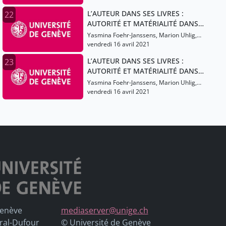
Leporatti Roberto, Granato Lucas,
L’AUTEUR DANS SES LIVRES :
22
Quorraz Pauline
AUTORITÉ ET MATÉRIALITÉ DANS
LES LITTÉRATURES ROMANES DU
Yasmina Foehr-Janssens, Marion Uhlig,
MOYEN ÂGE (XIIIe-XVe SIÈCLES)
Caterina Menichetti, Barbieri Lucas,
vendredi 16 avril 2021
Leporatti Roberto, Granato Lucas,
L’AUTEUR DANS SES LIVRES :
23
Quorraz Pauline
AUTORITÉ ET MATÉRIALITÉ DANS
LES LITTÉRATURES ROMANES DU
Yasmina Foehr-Janssens, Marion Uhlig,
MOYEN ÂGE (XIIIe-XVe SIÈCLES)
Caterina Menichetti, Barbieri Lucas,
vendredi 16 avril 2021
Leporatti Roberto, Granato Lucas,
Quorraz Pauline
Genève
mediaserver@unige.ch
ral-Dufour
© Université de Genève