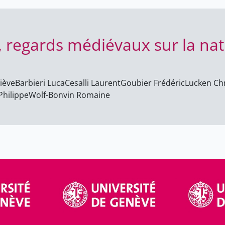
XVe SIÈCLES)
XVe SIÈCLES)
 regards médiévaux sur la nat
iève
Barbieri Luca
Cesalli Laurent
Goubier Frédéric
Lucken Ch
hilippe
Wolf-Bonvin Romaine