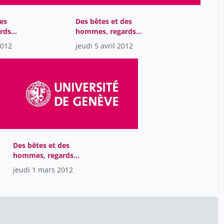
Engelmann Lukas
25
Enrico Chavez
60
es
Des bêtes et des
rds
hommes, regards
Eskandari Vista
1
 la nature
médiévaux sur la nature
2012
jeudi 5 avril 2012
x
et les animaux
Evie Vergauwe
60
FRANCESCO GERVASIO
27
Federico Carducci
60
Fernier Jean-Jacques
45
Flahault Antoine
1
Floriane Muller
60
Des bêtes et des
Flückiger Yves
hommes, regards
45
médiévaux sur la nature
jeudi 1 mars 2012
Foscallo Caroline
9
et les animaux
Francioli Patrick
25
Frédéric Varone
50
GUERRIER STEPHANE
27