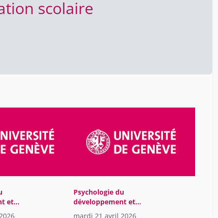
tion scolaire
Gaudet-Blavignac Richard
45
Genequand Charles
9
Genequand Philippe
9
Giovanna Di Marzo
60
Serugendo
Girardin Michel
1
Giuseppe Ugazio
60
Glege Nina
1
Godon Stéphanie
25
Golay Alain
45
Goormaghtigh Georges
45
Goubier Frédéric
u
Psychologie du
9
t et
développement et
Greff Jean-Pierre
45
 en
apprentissage en
 2026
mardi 21 avril 2026