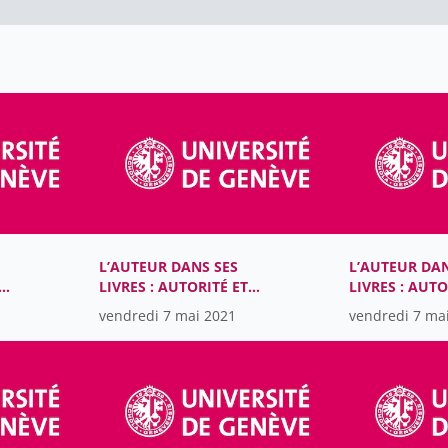
39
l'Environnement
Instituts rattachés à
45
l'université
Les autres productions de
25
l'université de Genève
Rectorat
21
L’AUTEUR DANS SES
L’AUTEUR DAN
LIVRES : AUTORITÉ ET
LIVRES : AUTO
ES
MATÉRIALITÉ DANS LES
MATÉRIALITÉ 
vendredi 7 mai 2021
vendredi 7 ma
NES
LITTÉRATURES ROMANES
LITTÉRATURE
-
DU MOYEN ÂGE (XIIIe-
DU MOYEN ÂGE
XVe SIÈCLES)
XVe SIÈCLES)