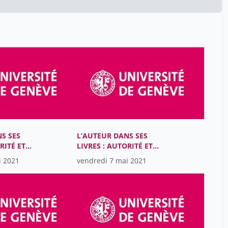
Aurélia Marques Oliveira
60
BODMER LAB
25
Barbieri Luca
9
Barbosa Marlène
1
Bavelier Daphné
45
Bayart Jean-François
1
Beer Charles
1
Ben Hassen Selim
1
S SES
L’AUTEUR DANS SES
Besse Marie
RITÉ ET
LIVRES : AUTORITÉ ET
45
DANS LES
MATÉRIALITÉ DANS LES
i 2021
vendredi 7 mai 2021
Blood David
1
S ROMANES
LITTÉRATURES ROMANES
 (XIIIe-
DU MOYEN ÂGE (XIIIe-
Bodmer Lab
25
XVe SIÈCLES)
Bodmer Lab -
25
Bonah Christian
25