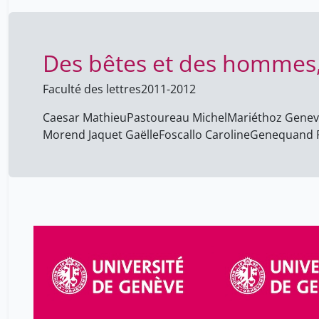
XVe SIÈCLES)
Des bêtes et des hommes,
Faculté des lettres
2011-2012
Caesar Mathieu
Pastoureau Michel
Mariéthoz Genev
Morend Jaquet Gaëlle
Foscallo Caroline
Genequand P