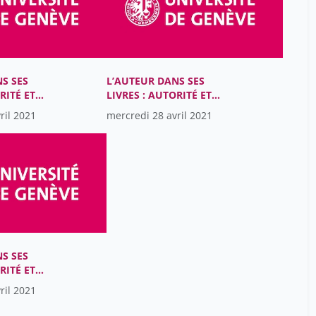
Chalamet Christophe
45
Chapoutot Johann
1
Charcosset Jean-Pierre
45
S SES
L’AUTEUR DANS SES
Christian Lovis
60
RITÉ ET
LIVRES : AUTORITÉ ET
DANS LES
MATÉRIALITÉ DANS LES
Christophe Gaudet-
ril 2021
mercredi 28 avril 2021
S ROMANES
LITTÉRATURES ROMANES
60
Blavignac
 (XIIIe-
DU MOYEN ÂGE (XIIIe-
XVe SIÈCLES)
Christophe Imperiali
25
Colin Xavier
45
Coralie Fournier
60
Corboud Pierre
45
Corzo Elida
1
S SES
RITÉ ET
Courvoisier Thierry
45
DANS LES
ril 2021
Coutau Caroline
S ROMANES
4
 (XIIIe-