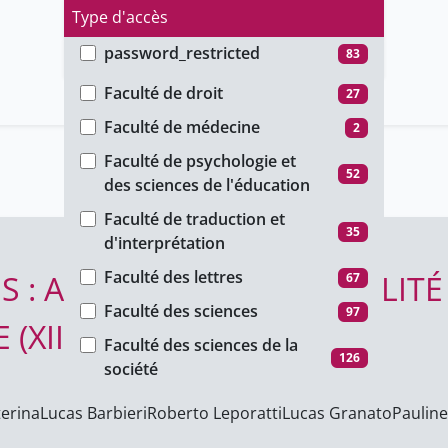
Type d'accès
password_restricted
83
Faculté
public
160
Faculté de droit
27
unige_restricted
385
Faculté de médecine
2
Faculté de psychologie et
52
des sciences de l'éducation
Faculté de traduction et
35
d'interprétation
Faculté des lettres
S : AUTORITÉ ET MATÉRIALIT
67
Faculté des sciences
97
XIIIe-XVe SIÈCLES)
Faculté des sciences de la
126
société
Formation continue
7
terina
Lucas Barbieri
Roberto Leporatti
Lucas Granato
Paulin
Institut des Sciences de