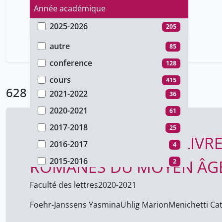
Année académique
2025-2026
205
Type de document
2024-2025
127
autre
85
2023-2024
34
conference
128
2022-2023
62
cours
415
628 Résultats
2021-2022
36
2020-2021
61
2017-2018
25
L’AUTEUR DANS SES LIVRE
2016-2017
4
2015-2016
ROMANES DU MOYEN ÂGE (
2
2014-2015
16
Faculté des lettres
2020-2021
2012-2013
47
Foehr-Janssens Yasmina
Uhlig Marion
Menichetti Ca
2011-2012
9