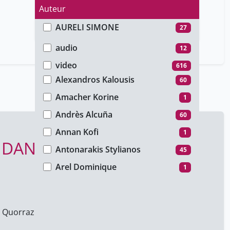
Auteur
AURELI SIMONE
27
Type de média
Achard Pablo
45
audio
12
Alain Hugentobler
60
video
616
Alexandros Kalousis
60
Amacher Korine
1
Andrès Alcuña
60
Annan Kofi
1
É DANS LES LITTÉRATURES
Antonarakis Stylianos
45
Arel Dominique
1
Ariztegui Daniel
1
Atallah Marc
4
e Quorraz
Atlani-Duault Laetitia
25