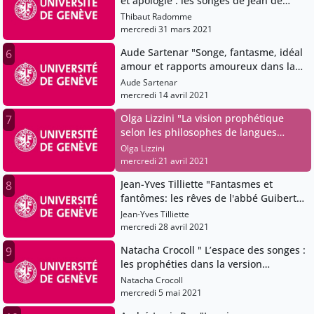
et apologie : les songes de Jean de
Joinville dans la Vie de Saint Louis"
Thibaut Radomme
mercredi 31 mars 2021
Aude Sartenar "Songe, fantasme, idéal
6
amour et rapports amoureux dans la
lyrique occitane"
Aude Sartenar
mercredi 14 avril 2021
Olga Lizzini "La vision prophétique
7
selon les philosophes de langues
arabes: quelques exemples"
Olga Lizzini
mercredi 21 avril 2021
Jean-Yves Tilliette "Fantasmes et
8
fantômes: les rêves de l'abbé Guibert
de Nogent"
Jean-Yves Tilliette
mercredi 28 avril 2021
Natacha Crocoll " L’espace des songes :
9
les prophéties dans la version
castillane du Chevalier au Cygne"
Natacha Crocoll
mercredi 5 mai 2021