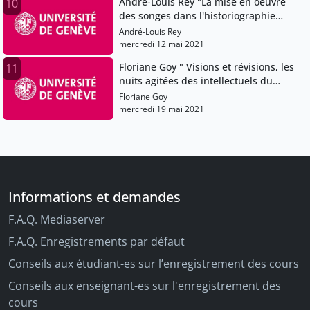
André-Louis Rey "La mise en oeuvre
10
des songes dans l'historiographie
byzantine"
André-Louis Rey
mercredi 12 mai 2021
Floriane Goy " Visions et révisions, les
11
nuits agitées des intellectuels du
Moyen Age"
Floriane Goy
mercredi 19 mai 2021
Informations et demandes
F.A.Q. Mediaserver
F.A.Q. Enregistrements par défaut
Conseils aux étudiant-es sur l’enregistrement des cours
Conseils aux enseignant-es sur l'enregistrement des
cours