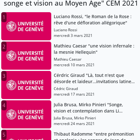
songe et vision au Moyen Age" CEM 2021
Luciano Rossi, "le Roman de la Rose :
1
rêve d'une défloration allégorique"
Luciano Rossi
mercredi 3 mars 2021
Mathieu Caesar "une vision infernale :
2
la mesnie Hellequin"
Mathieu Caesar
mercredi 10 mars 2021
Cérdric Giraud "Là, tout n'est que
3
désorde et laideur...invitations latines
au voyage dans l'au-delà"
Cédric Giraud
mercredi 17 mars 2021
Julia Brusa, Mirko Pinieri "Songe,
4
vision et contemplation dans Li
mireoirs as dames de Watriquet de
Julia Brusa, Mirko Pinieri
Couvin et la Minneburg (anonyme)"
mercredi 24 mars 2021
Thibaut Radomme "entre prémonition
5