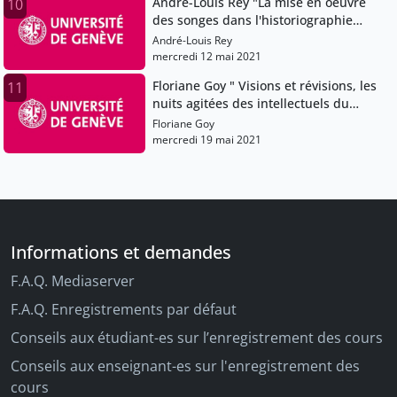
André-Louis Rey "La mise en oeuvre
10
des songes dans l'historiographie
byzantine"
André-Louis Rey
mercredi 12 mai 2021
Floriane Goy " Visions et révisions, les
11
nuits agitées des intellectuels du
Moyen Age"
Floriane Goy
mercredi 19 mai 2021
Informations et demandes
F.A.Q. Mediaserver
F.A.Q. Enregistrements par défaut
Conseils aux étudiant-es sur l’enregistrement des cours
Conseils aux enseignant-es sur l'enregistrement des
cours