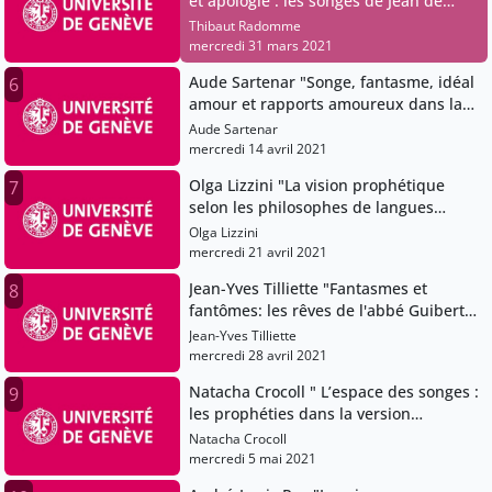
et apologie : les songes de Jean de
Joinville dans la Vie de Saint Louis"
Thibaut Radomme
mercredi 31 mars 2021
Aude Sartenar "Songe, fantasme, idéal
6
amour et rapports amoureux dans la
lyrique occitane"
Aude Sartenar
mercredi 14 avril 2021
Olga Lizzini "La vision prophétique
7
selon les philosophes de langues
arabes: quelques exemples"
Olga Lizzini
mercredi 21 avril 2021
Jean-Yves Tilliette "Fantasmes et
8
fantômes: les rêves de l'abbé Guibert
de Nogent"
Jean-Yves Tilliette
mercredi 28 avril 2021
Natacha Crocoll " L’espace des songes :
9
les prophéties dans la version
castillane du Chevalier au Cygne"
Natacha Crocoll
mercredi 5 mai 2021