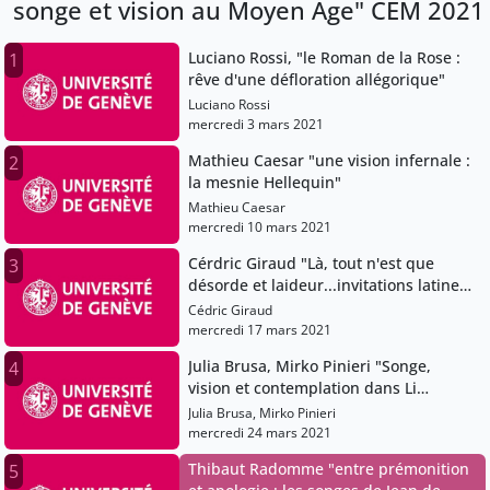
songe et vision au Moyen Age" CEM 2021
Luciano Rossi, "le Roman de la Rose :
1
rêve d'une défloration allégorique"
Luciano Rossi
mercredi 3 mars 2021
Mathieu Caesar "une vision infernale :
2
la mesnie Hellequin"
Mathieu Caesar
mercredi 10 mars 2021
Cérdric Giraud "Là, tout n'est que
3
désorde et laideur...invitations latines
au voyage dans l'au-delà"
Cédric Giraud
mercredi 17 mars 2021
Julia Brusa, Mirko Pinieri "Songe,
4
vision et contemplation dans Li
mireoirs as dames de Watriquet de
Julia Brusa, Mirko Pinieri
Couvin et la Minneburg (anonyme)"
mercredi 24 mars 2021
Thibaut Radomme "entre prémonition
5