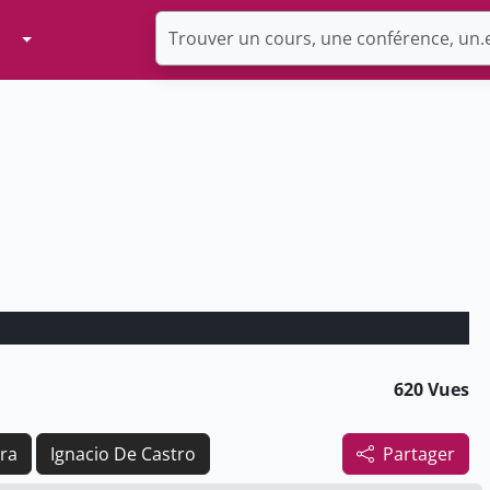
Toggle Dropdown
620 Vues
ra
Ignacio De Castro
Partager