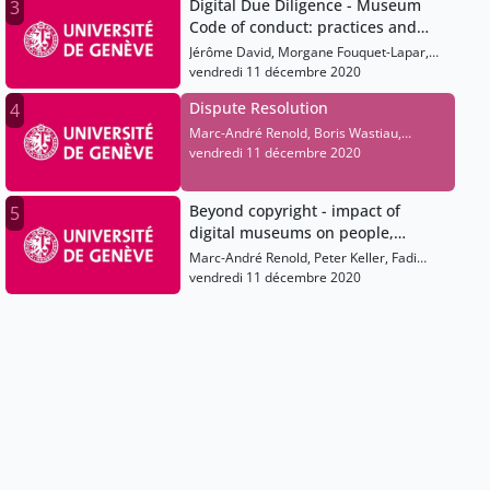
Digital Due Diligence - Museum
3
Code of conduct: practices and
legal challenges
Jérôme David, Morgane Fouquet-Lapar,
Katharina Garbers-Von Boehm, Brigitte
vendredi 11 décembre 2020
Vezina, Elisabeth Logeais
Dispute Resolution
4
Marc-André Renold, Boris Wastiau,
Sandra Sykora, Ignacio De Castro
vendredi 11 décembre 2020
Beyond copyright - impact of
5
digital museums on people,
Closing Remarks
Marc-André Renold, Peter Keller, Fadi
Boustani, Béatrice Joyeux-Prunel, Sarah
vendredi 11 décembre 2020
Dominique Orlandi, Deborah De Angelis,
Monika Hagedorn-Saupe