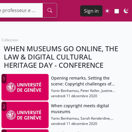
Sign in
Collection
WHEN MUSEUMS GO ONLINE, THE
LAW & DIGITAL CULTURAL
HERITAGE DAY - CONFERENCE
Opening remarks, Setting the
1
scene: Copyright challenges of
museums, Launch of the Policy
Yaniv Benhamou, Peter Keller, Justine
Project Digitization of Museum
Ferland
vendredi 11 décembre 2020
Collections
When copyright meets digital
2
museums
Yaniv Benhamou, Sarah Kenderdine,
Peter Keller, Florent Thouvenin, Lucie
vendredi 11 décembre 2020
Guibault