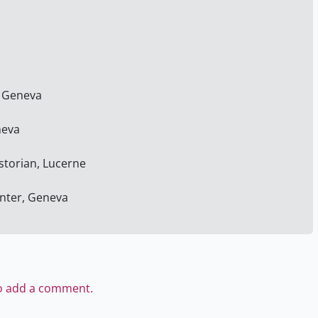
, Geneva
neva
storian, Lucerne
enter, Geneva
to add a comment.