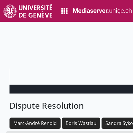
Dispute Resolution
Marc-André Renold
Boris Wastiau
Sandra Syko