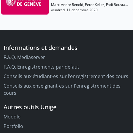
Marc-André Renold, Peter Keller, Fadi Boustani,
Béatrice Joyeux-Prunel, Sarah Dominique
vendredi 11 décembre 2020
Orlandi, Deborah De Angelis, Monika
Hagedorn-Saupe
Informations et demandes
F.A.Q. Mediaserver
F.A.Q. Enregistrements par défaut
Conseils aux étudiant-es sur l’enregistrement des cours
Conseils aux enseignant-es sur l'enregistrement des
cours
Autres outils Unige
Moodle
Portfolio