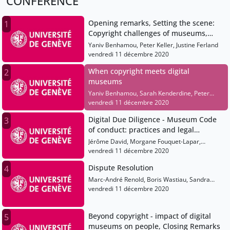
CONFERENCE
Opening remarks, Setting the scene:
1
Copyright challenges of museums,
Launch of the Policy Project
Yaniv Benhamou, Peter Keller, Justine Ferland
Digitization of Museum Collections
vendredi 11 décembre 2020
When copyright meets digital
2
museums
Yaniv Benhamou, Sarah Kenderdine, Peter
Keller, Florent Thouvenin, Lucie Guibault
vendredi 11 décembre 2020
Digital Due Diligence - Museum Code
3
of conduct: practices and legal
challenges
Jérôme David, Morgane Fouquet-Lapar,
Katharina Garbers-Von Boehm, Brigitte Vezina,
vendredi 11 décembre 2020
Elisabeth Logeais
Dispute Resolution
4
Marc-André Renold, Boris Wastiau, Sandra
Sykora, Ignacio De Castro
vendredi 11 décembre 2020
Beyond copyright - impact of digital
5
museums on people, Closing Remarks