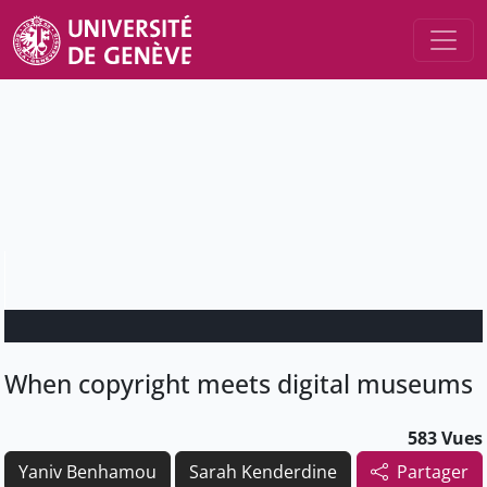
When copyright meets digital museums
583 Vues
Yaniv Benhamou
Sarah Kenderdine
Partager