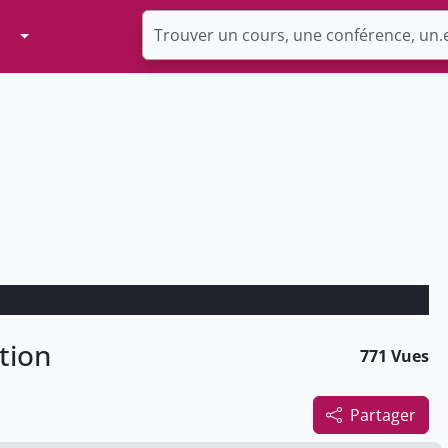
Toggle Dropdown
tion
771 Vues
Partager