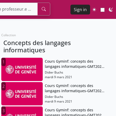
Sign in
Collection
Concepts des langages
informatiques
Cours Gyminf: concepts des
1
langages informatiques-GMT2021-
02-27T07:47:13Z
Didier Buchs
mardi 9 mars 2021
Cours Gyminf: concepts des
2
langages informatiques-GMT2021-
02-27T07:47:13Z
Didier Buchs
mardi 9 mars 2021
Cours Gyminf: concepts des
3
langages informatiques-GMT2021-