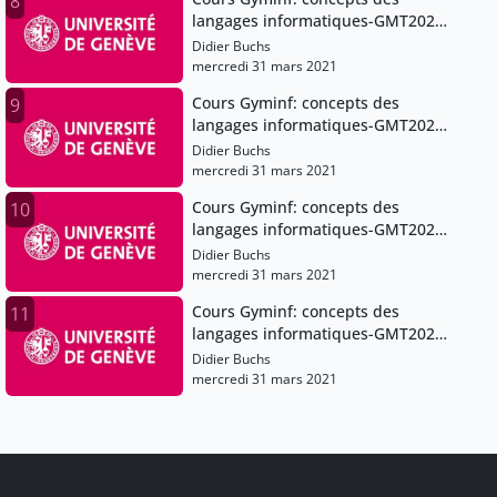
8
langages informatiques-GMT2021-
03-27T07:49:00Z
Didier Buchs
mercredi 31 mars 2021
Cours Gyminf: concepts des
9
langages informatiques-GMT2021-
03-27T07:49:00Z
Didier Buchs
mercredi 31 mars 2021
Cours Gyminf: concepts des
10
langages informatiques-GMT2021-
03-13T12:41:56Z
Didier Buchs
mercredi 31 mars 2021
Cours Gyminf: concepts des
11
langages informatiques-GMT2021-
03-13T07:59:00Z
Didier Buchs
mercredi 31 mars 2021