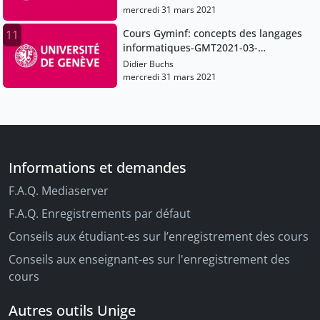
mercredi 31 mars 2021
Cours Gyminf: concepts des langages
11
informatiques-GMT2021-03-
13T07:59:00Z
Didier Buchs
mercredi 31 mars 2021
Informations et demandes
F.A.Q. Mediaserver
F.A.Q. Enregistrements par défaut
Conseils aux étudiant-es sur l’enregistrement des cours
Conseils aux enseignant-es sur l'enregistrement des
cours
Autres outils Unige