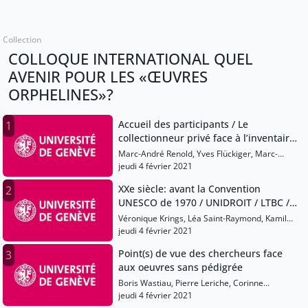
Collection
COLLOQUE INTERNATIONAL QUEL
AVENIR POUR LES «ŒUVRES
ORPHELINES»?
Accueil des participants / Le
1
collectionneur privé face à l’inventaire
et aux archives
Marc-André Renold, Yves Flückiger, Marc-
André Haldimann, Jean Claude Gandur, Sami
jeudi 4 février 2021
Kanaan, Marina Schneider, Isabelle Tassignon,
XXe siècle: avant la Convention
2
Cécile Colonna
UNESCO de 1970 / UNIDROIT / LTBC /
l’évolution du droit sur les questions
Véronique Krings, Léa Saint-Raymond, Kamil
de provenance
Zeidler
jeudi 4 février 2021
Point(s) de vue des chercheurs face
3
aux oeuvres sans pédigrée
Boris Wastiau, Pierre Leriche, Corinne
Herschkovich
jeudi 4 février 2021