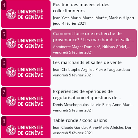
Position des musées et des
4
collectionneurs
Jean-Yves Marin, Marcel Marée, Markus Hilgert
jeudi 4 février 2021
Comment faire une recherche de
5
provenance? / Les marchands et salles
de vente
Antoinette Maget-Dominicé, Niklaus Güdel,
Anna Zielinski, Anthony Meyer
vendredi 5 février 2021
Les marchands et salles de vente
6
Jean-Christophe Argillet, Pierre Taugourdeau
vendredi 5 février 2021
Expériences de «périodes de
7
régularisation» et questions de
patrimonialisation
Denis Moschopoulos, Laurie Rush, Anne-Marie
Afeiche, Apolline Sans
vendredi 5 février 2021
Table-ronde / Conclusions
8
Jean Claude Gandur, Anne-Marie Afeiche, Dora
Janssen, Sophie Delepierre, Mariya Polner,
vendredi 5 février 2021