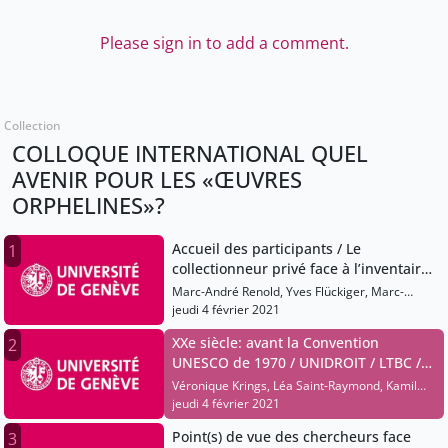
Please sign in to add a comment.
Collection
COLLOQUE INTERNATIONAL QUEL
AVENIR POUR LES «ŒUVRES
ORPHELINES»?
Accueil des participants / Le
1
collectionneur privé face à l’inventaire
et aux archives
Marc-André Renold, Yves Flückiger, Marc-
André Haldimann, Jean Claude Gandur, Sami
jeudi 4 février 2021
Kanaan, Marina Schneider, Isabelle Tassignon,
XXe siècle: avant la Convention
2
Cécile Colonna
UNESCO de 1970 / UNIDROIT / LTBC /
l’évolution du droit sur les questions
Véronique Krings, Léa Saint-Raymond, Kamil
de provenance
Zeidler
jeudi 4 février 2021
Point(s) de vue des chercheurs face
3