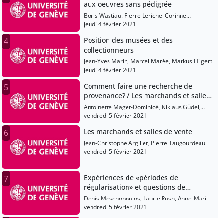
aux oeuvres sans pédigrée
Boris Wastiau, Pierre Leriche, Corinne
Herschkovich
jeudi 4 février 2021
Position des musées et des
4
collectionneurs
Jean-Yves Marin, Marcel Marée, Markus Hilgert
jeudi 4 février 2021
Comment faire une recherche de
5
provenance? / Les marchands et salles
de vente
Antoinette Maget-Dominicé, Niklaus Güdel,
Anna Zielinski, Anthony Meyer
vendredi 5 février 2021
Les marchands et salles de vente
6
Jean-Christophe Argillet, Pierre Taugourdeau
vendredi 5 février 2021
Expériences de «périodes de
7
régularisation» et questions de
patrimonialisation
Denis Moschopoulos, Laurie Rush, Anne-Marie
Afeiche, Apolline Sans
vendredi 5 février 2021