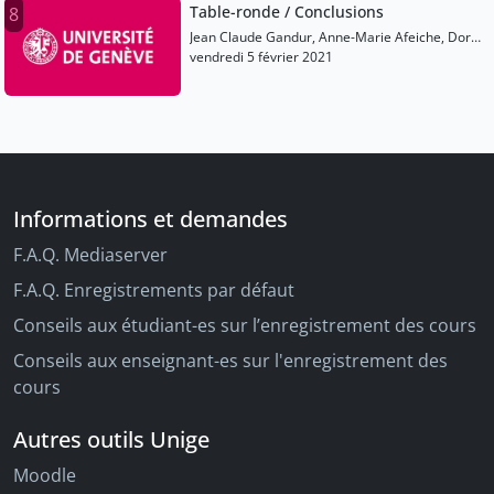
Table-ronde / Conclusions
8
Jean Claude Gandur, Anne-Marie Afeiche, Dora
Janssen, Sophie Delepierre, Mariya Polner,
vendredi 5 février 2021
Corrado Catesi
Informations et demandes
F.A.Q. Mediaserver
F.A.Q. Enregistrements par défaut
Conseils aux étudiant-es sur l’enregistrement des cours
Conseils aux enseignant-es sur l'enregistrement des
cours
Autres outils Unige
Moodle