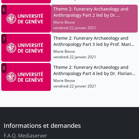
Theme 2: Funerary Archaeology and
6
Anthropology Part 2 led by Dr.
Claudine Abegg
Marie Besse
vendredi 22 janvier 2021
Theme 2: Funerary Archaeology and
7
Anthropology Part 3 led by Prof. Marie
Besse
Marie Besse
vendredi 22 janvier 2021
Theme 2: Funerary Archaeology and
8
Anthropology Part 4 led by Dr. Florian
Cousseau
Marie Besse
vendredi 22 janvier 2021
Informations et demandes
F.A.Q. Mediaserver