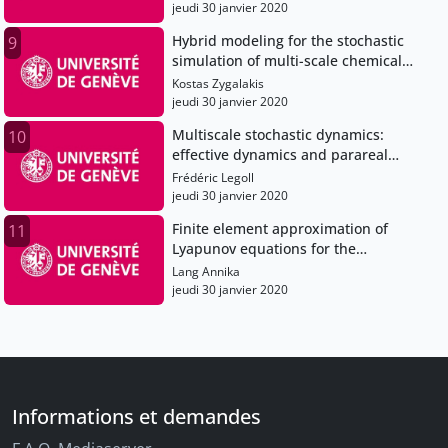
jeudi 30 janvier 2020
Hybrid modeling for the stochastic
9
simulation of multi-scale chemical
kinetics.mp4
Kostas Zygalakis
jeudi 30 janvier 2020
Multiscale stochastic dynamics:
10
effective dynamics and parareal
computations.mp4
Frédéric Legoll
jeudi 30 janvier 2020
Finite element approximation of
11
Lyapunov equations for the
computation of quadratic functionals
Lang Annika
of SPDEs.mp4
jeudi 30 janvier 2020
Informations et demandes