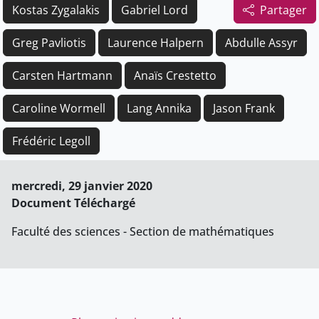
Kostas Zygalakis
Gabriel Lord
Partager
Greg Pavliotis
Laurence Halpern
Abdulle Assyr
Carsten Hartmann
Anaïs Crestetto
Caroline Wormell
Lang Annika
Jason Frank
Frédéric Legoll
mercredi, 29 janvier 2020
Document Téléchargé
Faculté des sciences - Section de mathématiques