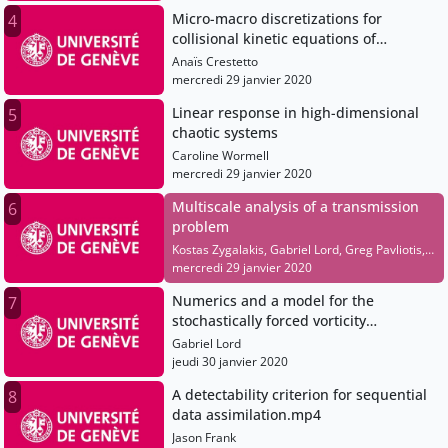
Micro-macro discretizations for
4
collisional kinetic equations of
Boltzmann-BGK type in the diffusive
Anaïs Crestetto
scaling
mercredi 29 janvier 2020
Linear response in high-dimensional
5
chaotic systems
Caroline Wormell
mercredi 29 janvier 2020
Multiscale analysis of a transmission
6
problem
Kostas Zygalakis, Gabriel Lord, Greg Pavliotis,
Laurence Halpern, Abdulle Assyr, Carsten
mercredi 29 janvier 2020
Hartmann, Anaïs Crestetto, Caroline Wormell,
Numerics and a model for the
7
Lang Annika, Jason Frank, Frédéric Legoll
stochastically forced vorticity
equation.mp4
Gabriel Lord
jeudi 30 janvier 2020
A detectability criterion for sequential
8
data assimilation.mp4
Jason Frank