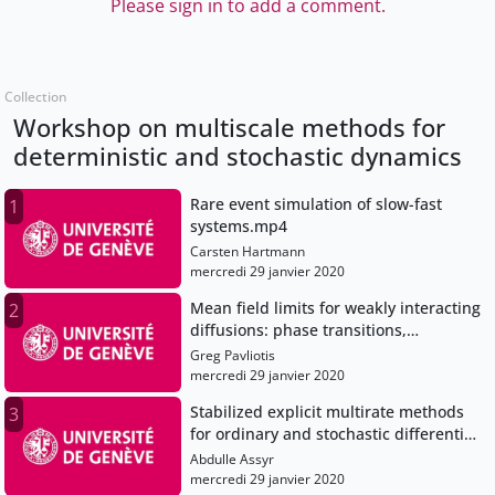
Please sign in to add a comment.
Collection
Workshop on multiscale methods for
deterministic and stochastic dynamics
Rare event simulation of slow-fast
1
systems.mp4
Carsten Hartmann
mercredi 29 janvier 2020
Mean field limits for weakly interacting
2
diffusions: phase transitions,
multiscale analysis and fluctuations
Greg Pavliotis
mercredi 29 janvier 2020
Stabilized explicit multirate methods
3
for ordinary and stochastic differential
equations with multiple scales
Abdulle Assyr
mercredi 29 janvier 2020