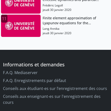
computations.mp4
Frédéric Legoll
jeudi 30 janvier 2020
Finite element approximation of
11
Lyapunov equations for the
computation of quadratic functionals
Lang Annika
of SPDEs.mp4
jeudi 30 janvier 2020
Informations et demandes
F.A.Q. Mediaserver
F.A.Q. Enregistrements par défaut
Conseils aux étudiant-es sur l’enregistrement des cours
Conseils aux enseignant-es sur l'enregistrement des
cours