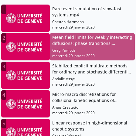
Rare event simulation of slow-fast
1
systems.mp4
Carsten Hartmann
mercredi 29 janvier 2020
Mean field limits for weakly interacting
2
diffusions: phase transitions,
multiscale analysis and fluctuations
Greg Pavliotis
mercredi 29 janvier 2020
Stabilized explicit multirate methods
3
for ordinary and stochastic differential
equations with multiple scales
Abdulle Assyr
mercredi 29 janvier 2020
Micro-macro discretizations for
4
collisional kinetic equations of
Boltzmann-BGK type in the diffusive
Anaïs Crestetto
scaling
mercredi 29 janvier 2020
Linear response in high-dimensional
5
chaotic systems
Caroline Wormell