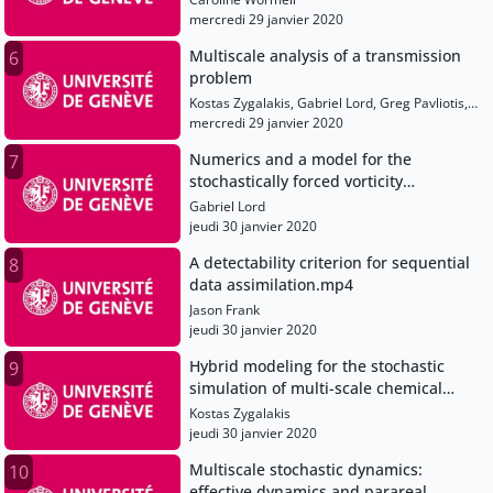
mercredi 29 janvier 2020
Multiscale analysis of a transmission
6
problem
Kostas Zygalakis, Gabriel Lord, Greg Pavliotis,
Laurence Halpern, Abdulle Assyr, Carsten
mercredi 29 janvier 2020
Hartmann, Anaïs Crestetto, Caroline Wormell,
Numerics and a model for the
7
Lang Annika, Jason Frank, Frédéric Legoll
stochastically forced vorticity
equation.mp4
Gabriel Lord
jeudi 30 janvier 2020
A detectability criterion for sequential
8
data assimilation.mp4
Jason Frank
jeudi 30 janvier 2020
Hybrid modeling for the stochastic
9
simulation of multi-scale chemical
kinetics.mp4
Kostas Zygalakis
jeudi 30 janvier 2020
Multiscale stochastic dynamics:
10
effective dynamics and parareal