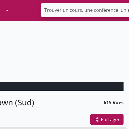
Toggle Dropdown
own (Sud)
615 Vues
Partager