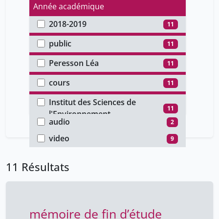
Année académique
2018-2019
11
Type d'accès
public
11
Auteur
Peresson Léa
11
Type de document
cours
11
Faculté
Institut des Sciences de
Type de média
11
l'Environnement
audio
2
video
9
11 Résultats
mémoire de fin d’étude