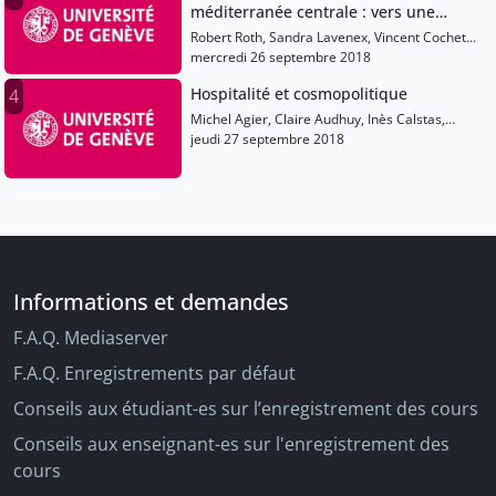
méditerranée centrale : vers une
approche responsable et solidaire
Robert Roth, Sandra Lavenex, Vincent Cochetel,
Vincent Chetail, Ruxandra Stoicescu
mercredi 26 septembre 2018
Hospitalité et cosmopolitique
4
Michel Agier, Claire Audhuy, Inès Calstas,
Daniel Halpérin
jeudi 27 septembre 2018
Informations et demandes
F.A.Q. Mediaserver
F.A.Q. Enregistrements par défaut
Conseils aux étudiant-es sur l’enregistrement des cours
Conseils aux enseignant-es sur l'enregistrement des
cours