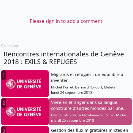
Please sign in to add a comment.
Collection
Rencontres internationales de Genève
2018 : EXILS & REFUGES
Migrants et réfugiés : un équilibre à
1
inventer
Michel Porret, Bernard Rordorf, Melete
Solomon, Alfredo Valladao, Catherine Wihtol
lundi 24 septembre 2018
De Wenden
Vivre en étranger dans sa langue,
2
construire d’autres mondes par une
langue qui n’est pas la sienne
David Collin, Akira Mizubayashi, Rainer Michael
Mason
mardi 25 septembre 2018
Gestion des flux migratoires mixtes en
3