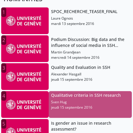
SPOC_RECHERCHE_TEASER_FINAL
1
Laure Ognois
mardi 13 septembre 2016
Podium Discussion: Big data and the
2
influence of social media in SSH
research assessment
Martin Grandjean
mercredi 14 septembre 2016
Quality and Evaluation in SSH
3
Alexander Hasgall
jeudi 15 septembre 2016
Qualitative criteria in SSH research
4
Sven Hug
jeudi 15 septembre 2016
Is gender an issue in research
5
assessment?