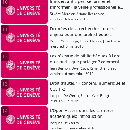
Innover, anticiper, se former et
10
s’informer - la veille professionnelle
aujourd’hui
Silvère Mercier, Ariane Rezzonico
vendredi 6 février 2015
Données de la recherche – quels
11
enjeux pour une bibliothèque
universitaire ?
Pierre-Yves Burgi, Laure Ognois, Jean-Blaise
Claivaz, Eliane Blumer
mercredi 6 mai 2015
Les réseaux de bibliothèques à l’ère
12
du cloud – que partager ? comment
travailler ?
Jean Bernon, Uwe Risch, Rahel Birri Blezon
vendredi 6 novembre 2015
Droit d’auteur – contenu numérique et
13
CUS P-2
Jacques De Werra, Pierre-Yves Burgi
jeudi 16 juin 2016
L'Open Access dans les carrières
14
académiques: introduction
Jacques De Werra
vendredi 11 novembre 2016