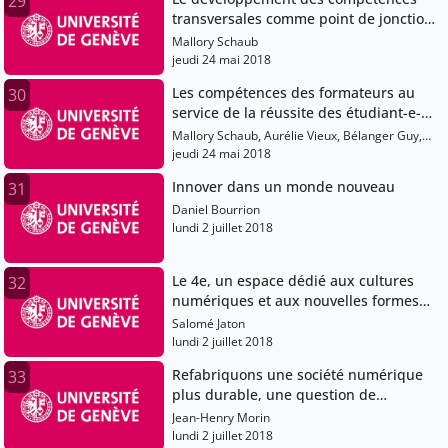
29
transversales comme point de jonction
entre facultés et services communs de
Mallory Schaub
l’Université
jeudi 24 mai 2018
Les compétences des formateurs au
30
service de la réussite des étudiant-e-s:
échanges et discussion
Mallory Schaub, Aurélie Vieux, Bélanger Guy,
Mellifluo Laure
jeudi 24 mai 2018
Innover dans un monde nouveau
31
Daniel Bourrion
lundi 2 juillet 2018
Le 4e, un espace dédié aux cultures
32
numériques et aux nouvelles formes
de création aux Bibliothèques
Salomé Jaton
Municipales de Genève.
lundi 2 juillet 2018
Refabriquons une société numérique
33
plus durable, une question de
responsabilité numérique.
Jean-Henry Morin
lundi 2 juillet 2018