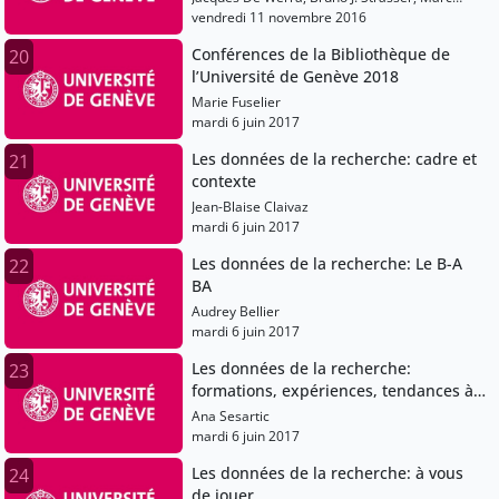
Robinson-Rechavi, Richard Dumont, Axel
vendredi 11 novembre 2016
Marion
Conférences de la Bibliothèque de
20
l’Université de Genève 2018
Marie Fuselier
mardi 6 juin 2017
Les données de la recherche: cadre et
21
contexte
Jean-Blaise Claivaz
mardi 6 juin 2017
Les données de la recherche: Le B-A
22
BA
Audrey Bellier
mardi 6 juin 2017
Les données de la recherche:
23
formations, expériences, tendances à
l'ETH Zurich
Ana Sesartic
mardi 6 juin 2017
Les données de la recherche: à vous
24
de jouer