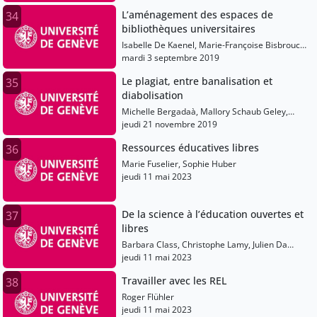
L’aménagement des espaces de
34
bibliothèques universitaires
Isabelle De Kaenel, Marie-Françoise Bisbrouck,
Alain Hernandez, Jean-Claude Albertin
mardi 3 septembre 2019
Le plagiat, entre banalisation et
35
diabolisation
Michelle Bergadaà, Mallory Schaub Geley,
Bétrancourt Mireille
jeudi 21 novembre 2019
Ressources éducatives libres
36
Marie Fuselier, Sophie Huber
jeudi 11 mai 2023
De la science à l’éducation ouvertes et
37
libres
Barbara Class, Christophe Lamy, Julien Da
Costa
jeudi 11 mai 2023
Travailler avec les REL
38
Roger Flühler
jeudi 11 mai 2023