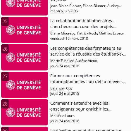
Jean-Blaise Claivaz, Eliane Blumer, Audrey
Bellier, Ana Sesartic
mardi 6 juin 2017
La collaboration bibliothécaires –
25
chercheurs au cœur des projets
d’humanités numériques
Claire Mouraby, Patrick Ruch, Mathias Ecoeur
vendredi 16 mars 2018
Les compétences des formateurs au
26
service de la réussite des étudiant-e-s:
introduction
Marie Fuselier, Aurélie Vieux
jeudi 24 mai 2018
Former aux compétences
27
informationnelles : un défi à relever en
équipe !
Bélanger Guy
jeudi 24 mai 2018
Comment s’entendre avec les
28
enseignants pour enrichir les
formations aux compétences
Mellifluo Laure
informationnelles ?
jeudi 24 mai 2018
Le développement des compétences