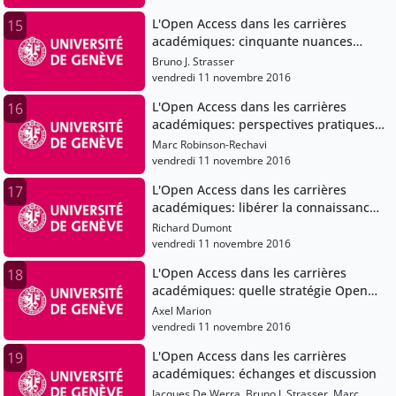
L'Open Access dans les carrières
15
académiques: cinquante nuances
d'Open
Bruno J. Strasser
vendredi 11 novembre 2016
L'Open Access dans les carrières
16
académiques: perspectives pratiques
et morales du chercheur sur l'Open
Marc Robinson-Rechavi
Access
vendredi 11 novembre 2016
L'Open Access dans les carrières
17
académiques: libérer la connaissance:
survol de quelques initiatives de
Richard Dumont
l'UdeM
vendredi 11 novembre 2016
L'Open Access dans les carrières
18
académiques: quelle stratégie Open
Access pour la Suisse?
Axel Marion
vendredi 11 novembre 2016
L'Open Access dans les carrières
19
académiques: échanges et discussion
Jacques De Werra, Bruno J. Strasser, Marc