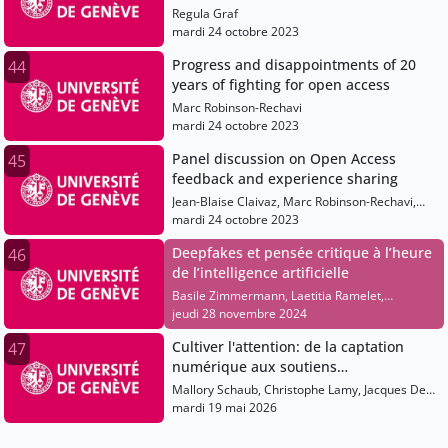
Regula Graf
mardi 24 octobre 2023
Progress and disappointments of 20
44
years of fighting for open access
Marc Robinson-Rechavi
mardi 24 octobre 2023
Panel discussion on Open Access
45
feedback and experience sharing
Jean-Blaise Claivaz, Marc Robinson-Rechavi,
Daniela Hahn, Romain Vaucher, Regula Graf
mardi 24 octobre 2023
Deepfakes et pensée critique à l’heure
46
de l’intelligence artificielle
Basile Zimmermann, Laetitia Ramelet,
Sébastien Castelltort, Mireille Bétrancourt
jeudi 28 novembre 2024
Cultiver l'attention: de la captation
47
numérique aux soutiens
institutionnels
Mallory Schaub, Christophe Lamy, Jacques De
Werra, Martine Collart, Véronique Hadengue-
mardi 19 mai 2026
Dezael, Michelle Bergadaà, Yolande
Estermann, Jean-Philippe Accart, Hubert Villard,