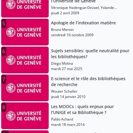
l’Université de Genève
Véronique Hadengue-Dezael, Yolande
Estermann, Jean-Philippe Accart
jeudi 2 avril 2009
Apologie de l’indexation matière
5
Bruno Menon
vendredi 16 octobre 2009
Sujets sensibles: quelle neutralité pour
6
les bibliothèques?
Diego Molina
mardi 27 mai 2025
E-science et le rôle des bibliothèques
7
de recherche
Wouter Schaller
jeudi 14 janvier 2010
Les MOOCs : quels enjeux pour
8
l’UNIGE et sa Bibliothèque ?
Pablo Achard
mardi 18 mars 2014