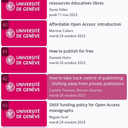
ressources éducatives libres
Denis Gillet
jeudi 11 mai 2023
Affordable Open Access: introduction
40
Martine Collart
mardi 24 octobre 2023
How to publish for free
41
Daniela Hahn
mardi 24 octobre 2023
How to take back control of publishing
42
- Shifting away from private publishers
Camille Thomas, Romain Vaucher
mardi 24 octobre 2023
SNSF funding policy for Open Access
43
monographs
Regula Graf
mardi 24 octobre 2023