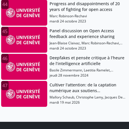
Progress and disappointments of 20
44
years of fighting for open access
Marc Robinson-Rechavi
mardi 24 octobre 2023
Panel discussion on Open Access
45
feedback and experience sharing
Jean-Blaise Claivaz, Marc Robinson-Rechavi,
Daniela Hahn, Romain Vaucher, Regula Graf
mardi 24 octobre 2023
Deepfakes et pensée critique à l’heure
46
de l’intelligence artificielle
Basile Zimmermann, Laetitia Ramelet,
Sébastien Castelltort, Mireille Bétrancourt
jeudi 28 novembre 2024
Cultiver l'attention: de la captation
47
numérique aux soutiens
institutionnels
Mallory Schaub, Christophe Lamy, Jacques De
Werra, Martine Collart, Véronique Hadengue-
mardi 19 mai 2026
Dezael, Michelle Bergadaà, Yolande
Estermann, Jean-Philippe Accart, Hubert Villard,
Isabelle De Kaenel, Denis Gillet, Pierre-Yves
Burgi, Anik De Ribaupierre, Pablo Achard,
Marie Fuselier, Audray Sauvage, Philippe Le