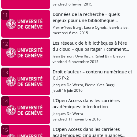
vendredi 6 février 2015
Données de la recherche – quels
11
enjeux pour une bibliothèque
universitaire ?
Pierre-Yves Burgi, Laure Ognois, Jean-Blaise
Claivaz, Eliane Blumer
mercredi 6 mai 2015
Les réseaux de bibliothèques à l’ère
12
du cloud – que partager ? comment
travailler ?
Jean Bernon, Uwe Risch, Rahel Birri Blezon
vendredi 6 novembre 2015
Droit d’auteur – contenu numérique et
13
CUS P-2
Jacques De Werra, Pierre-Yves Burgi
jeudi 16 juin 2016
L'Open Access dans les carrières
14
académiques: introduction
Jacques De Werra
vendredi 11 novembre 2016
L'Open Access dans les carrières
15
académiques: cinquante nuances