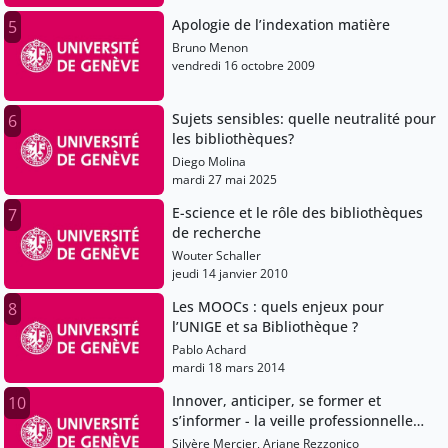
Apologie de l’indexation matière
5
Bruno Menon
vendredi 16 octobre 2009
Sujets sensibles: quelle neutralité pour
6
les bibliothèques?
Diego Molina
mardi 27 mai 2025
E-science et le rôle des bibliothèques
7
de recherche
Wouter Schaller
jeudi 14 janvier 2010
Les MOOCs : quels enjeux pour
8
l’UNIGE et sa Bibliothèque ?
Pablo Achard
mardi 18 mars 2014
Innover, anticiper, se former et
10
s’informer - la veille professionnelle
aujourd’hui
Silvère Mercier, Ariane Rezzonico