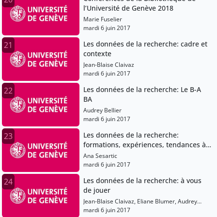
l’Université de Genève 2018
Marie Fuselier
mardi 6 juin 2017
Les données de la recherche: cadre et
21
contexte
Jean-Blaise Claivaz
mardi 6 juin 2017
Les données de la recherche: Le B-A
22
BA
Audrey Bellier
mardi 6 juin 2017
Les données de la recherche:
23
formations, expériences, tendances à
l'ETH Zurich
Ana Sesartic
mardi 6 juin 2017
Les données de la recherche: à vous
24
de jouer
Jean-Blaise Claivaz, Eliane Blumer, Audrey
Bellier, Ana Sesartic
mardi 6 juin 2017