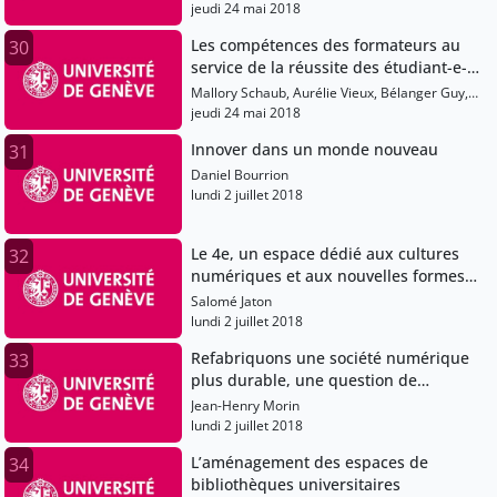
l’Université
jeudi 24 mai 2018
Les compétences des formateurs au
30
service de la réussite des étudiant-e-s:
échanges et discussion
Mallory Schaub, Aurélie Vieux, Bélanger Guy,
Mellifluo Laure
jeudi 24 mai 2018
Innover dans un monde nouveau
31
Daniel Bourrion
lundi 2 juillet 2018
Le 4e, un espace dédié aux cultures
32
numériques et aux nouvelles formes
de création aux Bibliothèques
Salomé Jaton
Municipales de Genève.
lundi 2 juillet 2018
Refabriquons une société numérique
33
plus durable, une question de
responsabilité numérique.
Jean-Henry Morin
lundi 2 juillet 2018
L’aménagement des espaces de
34
bibliothèques universitaires