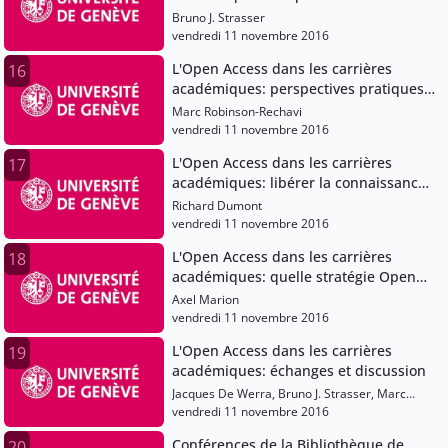
d'Open
Bruno J. Strasser
vendredi 11 novembre 2016
L'Open Access dans les carrières
16
académiques: perspectives pratiques
et morales du chercheur sur l'Open
Marc Robinson-Rechavi
Access
vendredi 11 novembre 2016
L'Open Access dans les carrières
17
académiques: libérer la connaissance:
survol de quelques initiatives de
Richard Dumont
l'UdeM
vendredi 11 novembre 2016
L'Open Access dans les carrières
18
académiques: quelle stratégie Open
Access pour la Suisse?
Axel Marion
vendredi 11 novembre 2016
L'Open Access dans les carrières
19
académiques: échanges et discussion
Jacques De Werra, Bruno J. Strasser, Marc
Robinson-Rechavi, Richard Dumont, Axel
vendredi 11 novembre 2016
Marion
Conférences de la Bibliothèque de
20