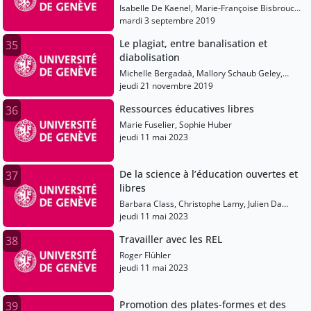
Isabelle De Kaenel, Marie-Françoise Bisbrouck,
Alain Hernandez, Jean-Claude Albertin
mardi 3 septembre 2019
Le plagiat, entre banalisation et
35
diabolisation
Michelle Bergadaà, Mallory Schaub Geley,
Bétrancourt Mireille
jeudi 21 novembre 2019
Ressources éducatives libres
36
Marie Fuselier, Sophie Huber
jeudi 11 mai 2023
De la science à l’éducation ouvertes et
37
libres
Barbara Class, Christophe Lamy, Julien Da
Costa
jeudi 11 mai 2023
Travailler avec les REL
38
Roger Flühler
jeudi 11 mai 2023
Promotion des plates-formes et des
39