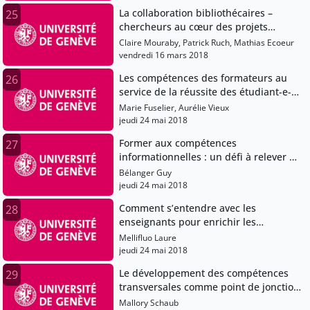
La collaboration bibliothécaires –
25
chercheurs au cœur des projets
d’humanités numériques
Claire Mouraby, Patrick Ruch, Mathias Ecoeur
vendredi 16 mars 2018
Les compétences des formateurs au
26
service de la réussite des étudiant-e-s:
introduction
Marie Fuselier, Aurélie Vieux
jeudi 24 mai 2018
Former aux compétences
27
informationnelles : un défi à relever en
équipe !
Bélanger Guy
jeudi 24 mai 2018
Comment s’entendre avec les
28
enseignants pour enrichir les
formations aux compétences
Mellifluo Laure
informationnelles ?
jeudi 24 mai 2018
Le développement des compétences
29
transversales comme point de jonction
entre facultés et services communs de
Mallory Schaub