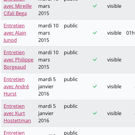
avec Mireille
mars
visible
Cifali Bega
2015
Entretien
mardi 10
public
avec Alain
mars
visible
01h
Junod
2015
Entretien
mardi 10
public
avec Philippe
mars
visible
Borgeaud
2015
Entretien
mardi 5
public
avec André
janvier
visible
Hurst
2016
Entretien
mardi 5
public
avec Kurt
janvier
visible
Hostettman
2016
Entretien
public