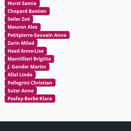
Hurst Samia
Chopard Bastien
Seiler Zoé
Mauron Alex
Petitpierre-Sauvain Anne
Zarin Milad
Head Anne-Lise
Mantillieri Brigitte
J. Gander Martin
Allal Linda
Pellegrini Christian
Suter Anne
Posfay-Barbe Klara