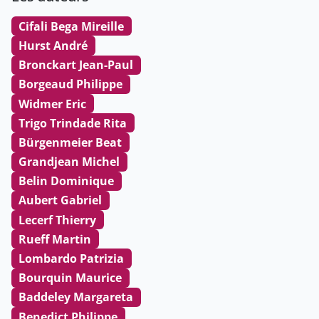
Cifali Bega Mireille
Hurst André
Bronckart Jean-Paul
Borgeaud Philippe
Widmer Eric
Trigo Trindade Rita
Bürgenmeier Beat
Grandjean Michel
Belin Dominique
Aubert Gabriel
Lecerf Thierry
Rueff Martin
Lombardo Patrizia
Bourquin Maurice
Baddeley Margareta
Benedict Philippe