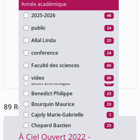
Année académique
2025-2026
40
Type d'accès
2022-2023
1
public
24
Auteur
2020-2021
25
unige_restricted
65
Allal Linda
23
Type de document
2016-2017
1
Arnould Jacques
1
conference
24
Faculté
2015-2016
6
BIRCHLER-EMERY Patrizia
23
cours
65
Faculté des sciences
65
Type de média
2014-2015
13
Baddeley Margareta
23
Rectorat
24
video
89
2013-2014
1
Belin Dominique
23
2012-2013
2
Benedict Philippe
23
Bourquin Maurice
23
89 Résultats
Cajoly Marie-Gabrielle
1
Chopard Bastien
23
À Ciel Ouvert 2022 -
Ferreira-Queiroz Emerson
23