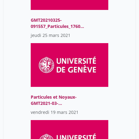
GMT20210325-
091557_Particules_1760x
900
jeudi 25 mars 2021
Particules et Noyaux-
GMT2021-03-
19T08:59:39Z
vendredi 19 mars 2021