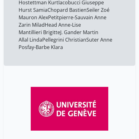
Hostettman Kurt
Iacobucci Giuseppe
Hurst Samia
Chopard Bastien
Seiler Zoé
Mauron Alex
Petitpierre-Sauvain Anne
Zarin Milad
Head Anne-Lise
Mantillieri Brigitte
J. Gander Martin
Allal Linda
Pellegrini Christian
Suter Anne
Posfay-Barbe Klara