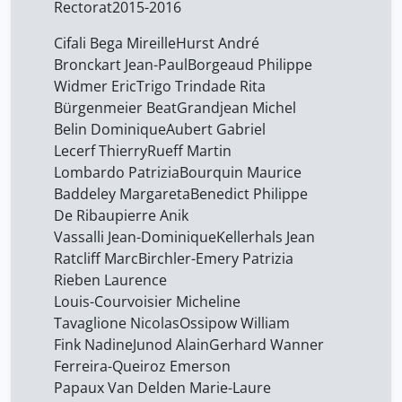
Rectorat
2015-2016
Cifali Bega Mireille
Hurst André
Bronckart Jean-Paul
Borgeaud Philippe
Widmer Eric
Trigo Trindade Rita
Bürgenmeier Beat
Grandjean Michel
Belin Dominique
Aubert Gabriel
Lecerf Thierry
Rueff Martin
Lombardo Patrizia
Bourquin Maurice
Baddeley Margareta
Benedict Philippe
De Ribaupierre Anik
Vassalli Jean-Dominique
Kellerhals Jean
Ratcliff Marc
Birchler-Emery Patrizia
Rieben Laurence
Louis-Courvoisier Micheline
Tavaglione Nicolas
Ossipow William
Fink Nadine
Junod Alain
Gerhard Wanner
Ferreira-Queiroz Emerson
Papaux Van Delden Marie-Laure