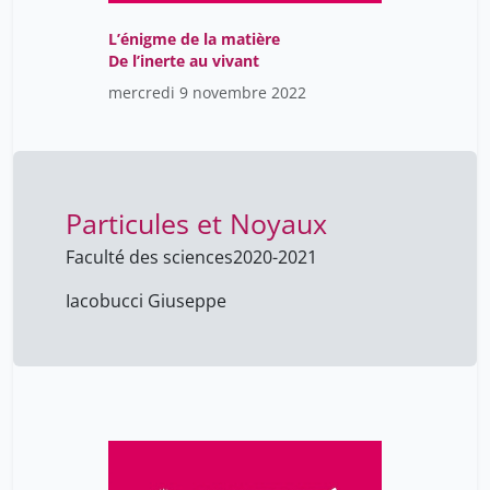
Ossipow William
23
L’énigme de la matière
Papaux Van Delden Marie-
De l’inerte au vivant
23
Laure
mercredi 9 novembre 2022
Pellegrini Christian
23
Petitpierre-Sauvain Anne
23
Posfay-Barbe Klara
23
Particules et Noyaux
Ratcliff Marc
23
Faculté des sciences
2020-2021
Safi Inès
1
Iacobucci Giuseppe
Seiler Zoé
23
Suter Anne
23
Tavaglione Nicolas
23
Vassalli Jean-Dominique
23
Zarin Milad
23
aubert gabriel
23