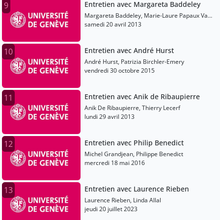
Entretien avec Margareta Baddeley
9
Margareta Baddeley, Marie-Laure Papaux Van
Delden
samedi 20 avril 2013
Entretien avec André Hurst
10
André Hurst, Patrizia Birchler-Emery
vendredi 30 octobre 2015
Entretien avec Anik de Ribaupierre
11
Anik De Ribaupierre, Thierry Lecerf
lundi 29 avril 2013
Entretien avec Philip Benedict
12
Michel Grandjean, Philippe Benedict
mercredi 18 mai 2016
Entretien avec Laurence Rieben
13
Laurence Rieben, Linda Allal
jeudi 20 juillet 2023