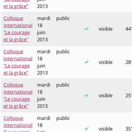
et la grâce"
2013
Colloque
mardi
public
international
18
visible
44'
"Le courage
juin
et la grâce"
2013
Colloque
mardi
public
international
18
visible
28'
"Le courage
juin
et la grâce"
2013
Colloque
mardi
public
international
18
visible
25'
"Le courage
juin
et la grâce"
2013
Colloque
mardi
public
international
18
visible
35'