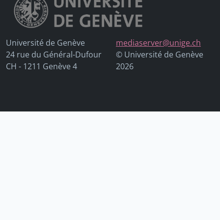
Université de Genève
mediaserver@unige.ch
24 rue du Général-Dufour
© Université de Genève
CH - 1211 Genève 4
2026