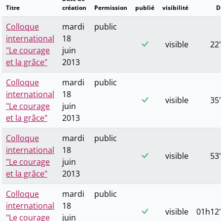
Titre
création
Permission
publié
visibilité
D
Colloque
mardi
public
international
18
visible
22'
"Le courage
juin
et la grâce"
2013
Colloque
mardi
public
international
18
visible
35'
"Le courage
juin
et la grâce"
2013
Colloque
mardi
public
international
18
visible
53'
"Le courage
juin
et la grâce"
2013
Colloque
mardi
public
international
18
visible
01h12'
"Le courage
juin