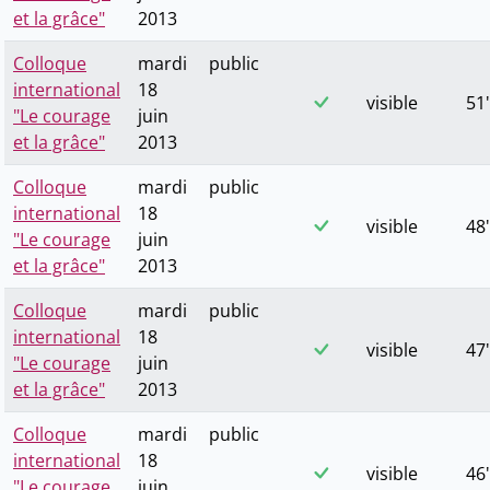
et la grâce"
2013
Colloque
mardi
public
international
18
visible
51'
"Le courage
juin
et la grâce"
2013
Colloque
mardi
public
international
18
visible
48'
"Le courage
juin
et la grâce"
2013
Colloque
mardi
public
international
18
visible
47'
"Le courage
juin
et la grâce"
2013
Colloque
mardi
public
international
18
visible
46'
"Le courage
juin