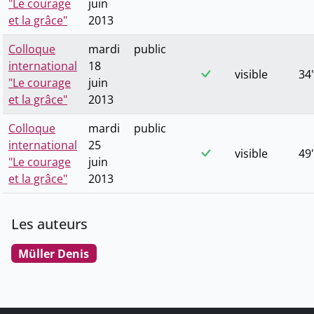
"Le courage
juin
et la grâce"
2013
Colloque
mardi
public
international
18
visible
34'
"Le courage
juin
et la grâce"
2013
Colloque
mardi
public
international
25
visible
49'
"Le courage
juin
et la grâce"
2013
Les auteurs
Müller Denis