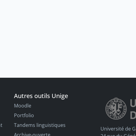
Autres outils Unige
Moodle
Portfolio
nt
Tandems linguistiques
Université de 
Archive-ouverte