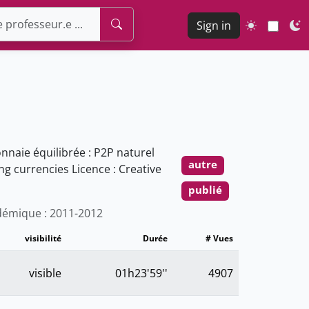
Sign in
naie équilibrée : P2P naturel
autre
g currencies Licence : Creative
publié
émique : 2011-2012
visibilité
Durée
# Vues
visible
01h23'59''
4907