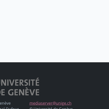
Genève
mediaserver@unige.ch