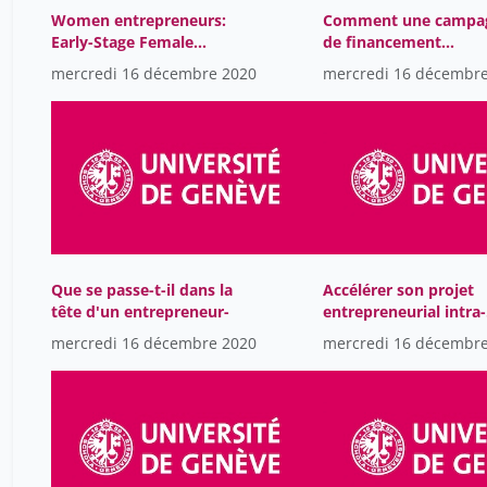
Women entrepreneurs:
Comment une campa
Early-Stage Female
de financement
Founder Roundtable
participatif propulse
mercredi 16 décembre 2020
mercredi 16 décembr
votre projet-
Que se passe-t-il dans la
Accélérer son projet
tête d'un entrepreneur-
entrepreneurial intra-
muros Présentation d
mercredi 16 décembre 2020
mercredi 16 décembr
pré-incubateurs de
l'UNIGE