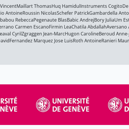
Vincent
Maillart Thomas
Huq Hamidul
Instruments Cogito
De 
tio Antoine
Roussin Nicolas
Schefer Patrick
Gambardella Anto
babou Rebecca
Pegenaute Blas
Babic Andrej
Bory Julia
Um Es
errano Carmen Escano
Firmin Lea
Chatila Abdallah
Aversano ​
eaval Cyril
Zgraggen Jean-Marc
Hugon Caroline
Beroud Anne-J
David
Fernandez Marquez Jose Luis
Roth Antoine
Ranieri Maur