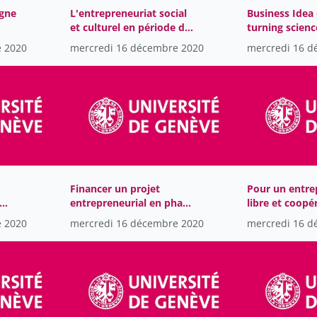
gne
L'entrepreneuriat social
Business Idea
et culturel en période de
turning scienc
confinement gouffre ou
into successfu
e 2020
mercredi 16 décembre 2020
mercredi 16 d
opportunité-
companies
Financer un projet
Pour un entre
entrepreneurial en phase
libre et coopér
es
de démarrage
e 2020
mercredi 16 décembre 2020
mercredi 16 d