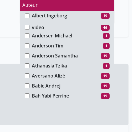
Auteur
Albert ​Ingeborg
19
Type de média
Andersen Kenneth Lund
1
video
46
Andersen Michael
1
Anderson Tim
1
Anderson ​Samantha
19
Athanasia Tzika
1
Aversano ​Alizé
19
Babic Andrej
19
Bah Yabi Perrine
19
Bartak Viktor
1
Bello Javier
19
Beniston Martin
1