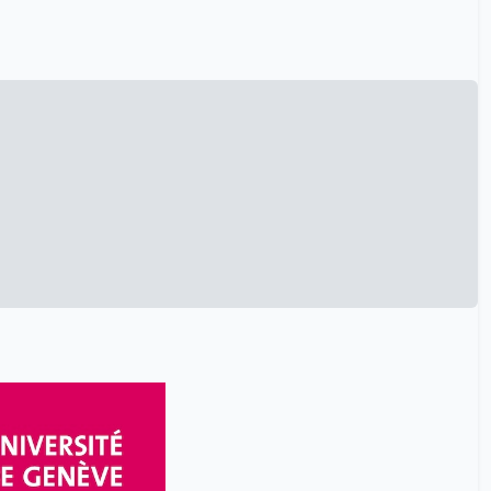
Roth Antoine
19
Roussin Nicolas
19
Rys Alexandra
19
Schefer Patrick
19
Schürmann Christoph
1
Scolaro Mattia
19
Serrano Carmen Escano
19
Sirolli Geoffray
1
Skorzinski Sebastian
1
Springborg Andreas
1
Starkenmann Christian
1
Stricker Damien
1
Swiss House of Brands
19