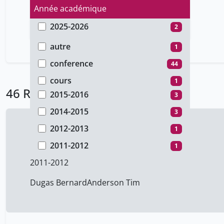
Année académique
2025-2026
2
Type de document
2022-2023
16
autre
1
2021-2022
1
conference
44
2020-2021
19
cours
1
46 Résultats
2015-2016
3
2014-2015
3
2012-2013
1
Communautés (7/9)
2011-2012
1
2011-2012
Dugas Bernard
Anderson Tim