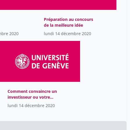
Levallois Julien
19
Levallois ​Julien
19
Préparation au concours
Lindén Johan
de la meilleure idée
1
mbre 2020
lundi 14 décembre 2020
Loeffler Daniel
1
Lütjens Jo-Anne Jones
19
Maillart Thomas
19
Mastrangelo Juana
19
Meija Luis
19
Miéville Laurent
19
Comment convaincre un
Morvan Xavier
1
investisseur ou votre
directeur financier de
Mugione Fiorina
1
lundi 14 décembre 2020
votre idée ?
Mushtaq Fajer
19
Mäkelä Jakob
1