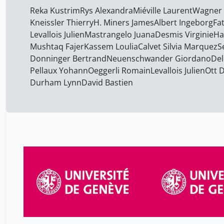
Reka Kustrim
Rys Alexandra
Miéville Laurent
Wagner 
Kneissler Thierry
H. Miners ​James
Albert ​Ingeborg
Fa
Levallois ​Julien
Mastrangelo Juana
Desmis Virginie
Ha
Mushtaq Fajer
Kassem Loulia
Calvet Silvia Marquez
S
Donninger Bertrand
Neuenschwander Giordano
Del
Pellaux Yohann
Oeggerli Romain
Levallois Julien
Ott 
Durham Lynn
David Bastien