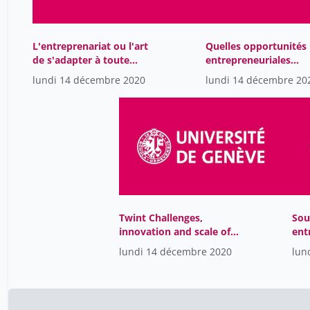
L'entreprenariat ou l'art
Quelles opportunités
de s'adapter à toute
entrepreneuriales
situation
offertes par la
lundi 14 décembre 2020
lundi 14 décembre 20
valorisation de la
recherche-
Twint Challenges,
Sou
innovation and scale of
ent
business
pér
lundi 14 décembre 2020
lun
sol