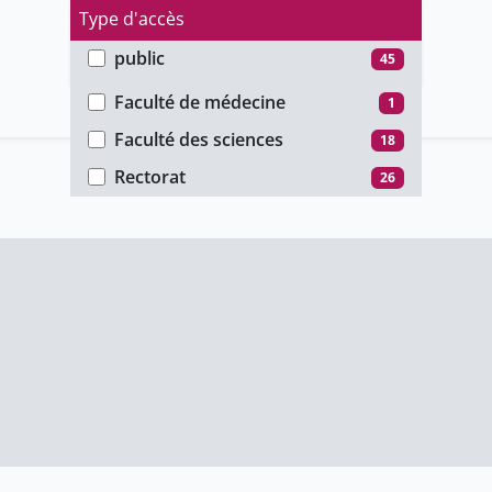
Type d'accès
public
45
Faculté
unige_restricted
1
Faculté de médecine
1
Faculté des sciences
18
Rectorat
26