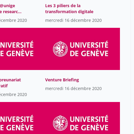
 @unige
Les 3 piliers de la
Fête Alexandre
1
e research
transformation digitale
Gambardella Antonio
l
19
écembre 2020
mercredi 16 décembre 2020
Gripon Emmanuel
1
Grobet Simon
19
H. Miners ​James
19
HUQ Hamidul
19
Hababou Rebecca
19
Hinrichs Johannes
1
preunariat
Venture Briefing
atif
Hugon Caroline
mercredi 16 décembre 2020
19
écembre 2020
Instruments Cogito
19
Kassem Loulia
19
Kneissler Thierry
19
Lawrence David
1