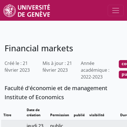
Financial markets
Créé le : 21
Mis à jour : 21
Année
co
février 2023
février 2023
académique :
pu
2022-2023
Faculté d'économie et de management
Institute of Economics
Date de
Titre
création
Permission
publié
visibilité
Dur
jeudi 23
public