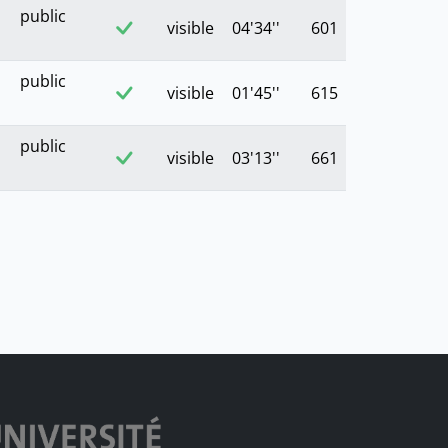
public
visible
04'34''
601
public
visible
01'45''
615
public
visible
03'13''
661