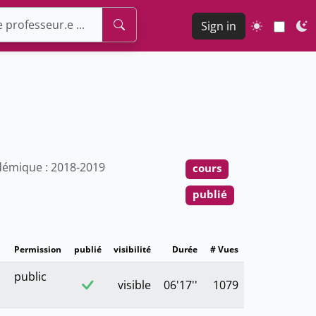
Sign in
émique : 2018-2019
cours
publié
Permission
publié
visibilité
Durée
# Vues
public
visible
06'17''
1079