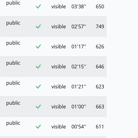
public
visible
03'38''
650
public
visible
02'57''
749
public
visible
01'17''
626
public
visible
02'15''
646
public
visible
01'21''
623
public
visible
01'00''
663
public
visible
00'54''
611