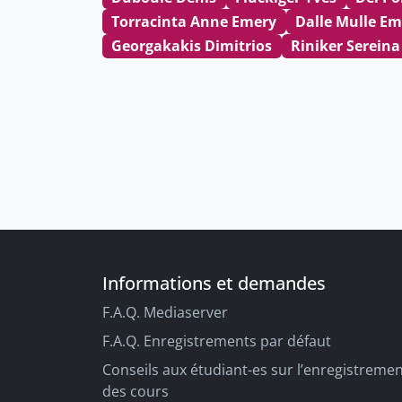
Torracinta Anne Emery
Dalle Mulle E
Georgakakis Dimitrios
Riniker Sereina
Informations et demandes
F.A.Q. Mediaserver
F.A.Q. Enregistrements par défaut
Conseils aux étudiant-es sur l’enregistreme
des cours