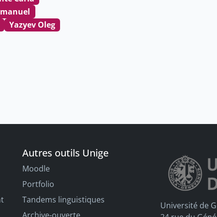
mmanuel
Yazyev Oleg
Autres outils Unige
Moodle
Portfolio
nt
Tandems linguistiques
Université de 
Archive-ouverte