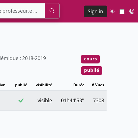
Sign in
émique : 2018-2019
cours
publié
ion
publié
visibilité
Durée
# Vues
visible
01h44'53''
7308