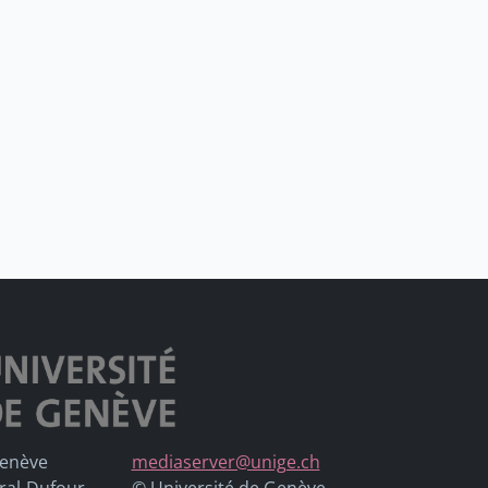
Genève
mediaserver@unige.ch