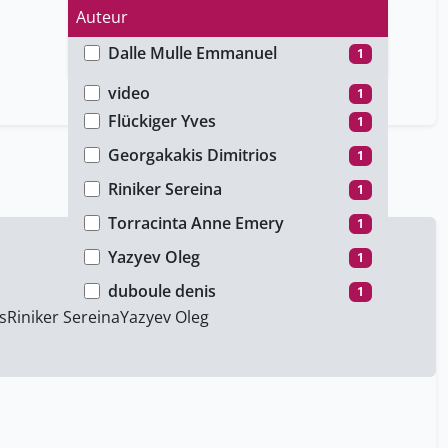
Auteur
Dalle Mulle Emmanuel
1
Type de média
Del Ponte Carla
1
video
1
Flückiger Yves
1
Georgakakis Dimitrios
1
Riniker Sereina
1
Torracinta Anne Emery
1
Yazyev Oleg
1
duboule denis
1
s
Riniker Sereina
Yazyev Oleg