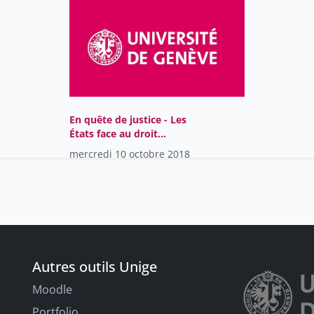
En quête de justice - Les
États face au droit
international
mercredi 10 octobre 2018
Autres outils Unige
Moodle
Portfolio