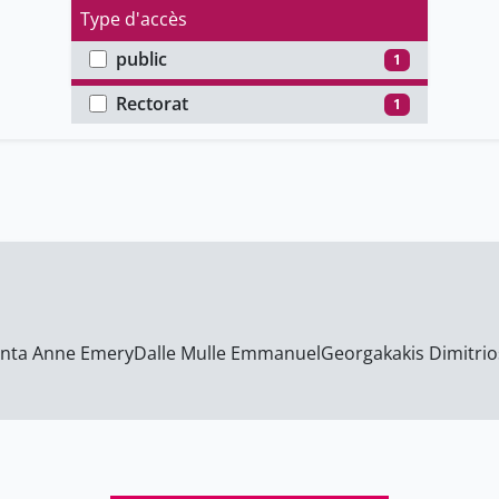
Type d'accès
public
1
Faculté
Rectorat
1
inta Anne Emery
Dalle Mulle Emmanuel
Georgakakis Dimitrio