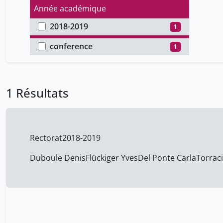
Année académique
2018-2019
1
Type de document
conference
1
1 Résultats
Rectorat
2018-2019
Duboule Denis
Flückiger Yves
Del Ponte Carla
Torrac