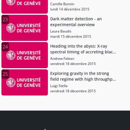
Camille Bonvin
lundi 14 décembre 2015
Dark matter detection - an
23
experimental overview
Laura Baudis
mardi 15 décembre 2015
Heading into the abyss: X-ray
24
spectral timing of accreting black
holes
Andrew Fabian
vendredi 18 décembre 2015
Exploring gravity in the strong
25
field regime with high throughput
X-ray measurements
Luigi Stella
vendredi 18 décembre 2015