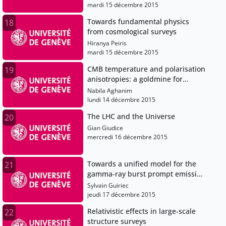
mardi 15 décembre 2015
Towards fundamental physics
18
from cosmological surveys
Hiranya Peiris
mardi 15 décembre 2015
CMB temperature and polarisation
19
anisotropies: a goldmine for
cosmology
Nabila Aghanim
lundi 14 décembre 2015
The LHC and the Universe
20
Gian Giudice
mercredi 16 décembre 2015
Towards a unified model for the
21
gamma-ray burst prompt emission
& a new luminosity-hardness
Sylvain Guiriec
relation for cosmology
jeudi 17 décembre 2015
Relativistic effects in large-scale
22
structure surveys