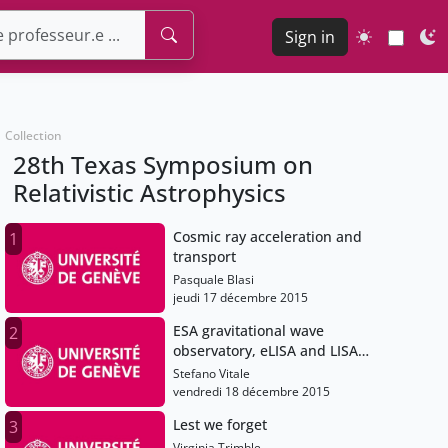
Sign in
Collection
28th Texas Symposium on
Relativistic Astrophysics
Cosmic ray acceleration and
1
transport
Pasquale Blasi
jeudi 17 décembre 2015
ESA gravitational wave
2
observatory, eLISA and LISA
Pathfinder
Stefano Vitale
vendredi 18 décembre 2015
Lest we forget
3
Virginia Trimble