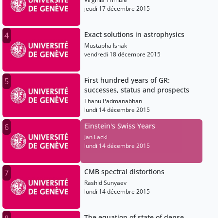
jeudi 17 décembre 2015
Exact solutions in astrophysics
4
Mustapha Ishak
vendredi 18 décembre 2015
First hundred years of GR:
5
successes, status and prospects
Thanu Padmanabhan
lundi 14 décembre 2015
Einstein's Swiss Years
6
Jan Lacki
lundi 14 décembre 2015
CMB spectral distortions
7
Rashid Sunyaev
lundi 14 décembre 2015
The equation of state of dense