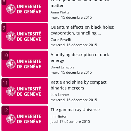
8
matter
Anna Watts
mardi 15 décembre 2015
Quantum effects on black holes:
9
evaporation, tunnelling,
information leak. Anything
Carlo Rovelli
observable ?
mercredi 16 décembre 2015
A unifying description of dark
10
energy
David Langlois
mardi 15 décembre 2015
Rattle and shine by compact
11
binaries mergers
Luis Lehner
mercredi 16 décembre 2015
The gamma-ray Universe
12
Jim Hinton
jeudi 17 décembre 2015