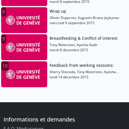
mardi 8 septembre 2015
Wrap up
8
Olivier Duperrex, Augustin Brutus Jaykumar
mercredi 9 septembre 2015
Breastfeeding & Conflict of interest
9
Tony Waterston, Ayesha Kadir
mardi 8 décembre 2015
Feedback from working sessions:
10
Sherry Shenoda, Tony Waterston, Ayesha
Kadir, Anna Sarkadi, Serpil Ugur Baysal, Shanti
lundi 14 décembre 2015
Raman, Thea Van Zeben, Samir Dalwai,
Christine Durgnat-Sciboz, Geir Gunnlaugsson,
Yvon Heller, Tim Jelleyman
Informations et demandes
F.A.Q. Mediaserver