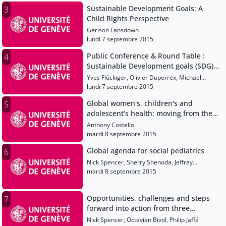
Sustainable Development Goals: A
3
Child Rights Perspective
Gerison Lansdown
lundi 7 septembre 2015
Public Conference & Round Table :
4
Sustainable Development goals (SDG) :
from poitics to practice
Yves Flückiger, Olivier Duperrex, Michael
Gerber, Anthony Costello, Audrey Rinaldi, Raúl
lundi 7 septembre 2015
Mercer, Jean-Philippe Rapp
Global women's, children's and
5
adolescent’s health: moving from the
millennium to sustainable
Anthony Costello
development goals
mardi 8 septembre 2015
Global agenda for social pediatrics
6
Nick Spencer, Sherry Shenoda, Jeffrey
Goldhagen, Rita Nathawad
mardi 8 septembre 2015
Opportunities, challenges and steps
7
forward into action from three
expertise point of views.
Nick Spencer, Octavian Bivol, Philip Jaffé