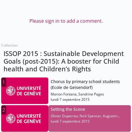
Please sign in to add a comment.
Collection
ISSOP 2015 : Sustainable Development
Goals (post-2015): A booster for Child
health and Children’s Rights
Chorus by primary school students
1
(Ecole de Geisendorf)
Marion Fontana, Sandrine Pages
lundi 7 septembre 2015
Setting the Scene
2
Olivier Duperrex, Nick Spencer, Augustin
Brutus Jaykumar
lundi 7 septembre 2015