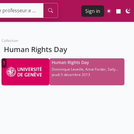
Sign in
Collection
Human Rights Day
Human Rights Day
1
Dominique Leveille, Anne Forder, Sally
Bailey-Ravet
jeudi 5 décembre 2013